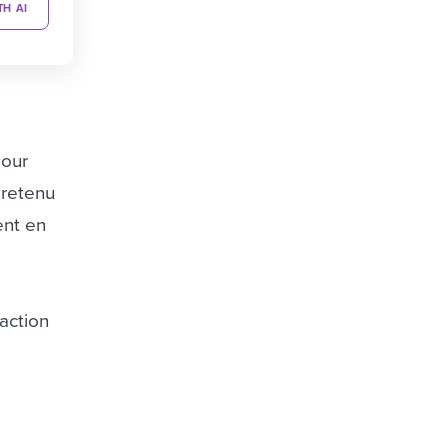
TH AI
pour
 retenu
ent en
faction