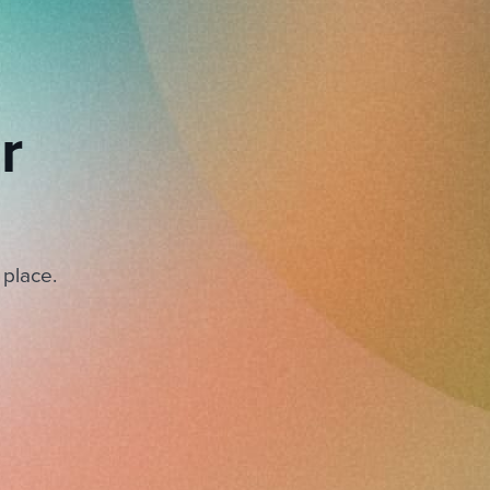
r
 place.