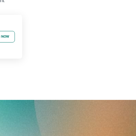
nt
B NOW