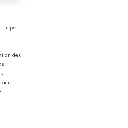
 équipe
ation des
es
us
r une
e