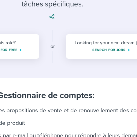
ing an employer brand
 Academy
and tricks for success.
tâches spécifiques.
e/employee experiences
Workable customer stories
Workable customer stories
Workable customer stories
his role?
Looking for your next dream 
or
 FOR FREE
SEARCH FOR JOBS
Gestionnaire de comptes:
es propositions de vente et de renouvellement des co
de produit
ts par e-mail ou téléphone pour répondre à leurs dem