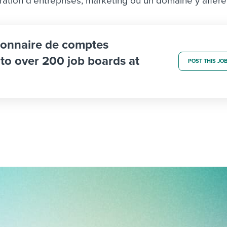
ration d’entreprises, marketing ou un domaine y affére
tionnaire de comptes
b to over 200 job boards at
POST THIS JO