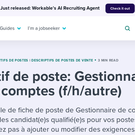
Just released: Workable’s AI Recruiting Agent
Check it out
 Guides
I’m a jobseeker
TIFS DE POSTES
|
DESCRIPTIFS DE POSTES DE VENTE
3 MIN READ
if de poste: Gestionn
For your job search:
To hear from others:
 comptes (f/h/autre)
INTERVIEWS & ANSWERS
Or browse by trending
g candidates
 question templates
 process
Typical interview
EXPERT INSIGHTS
questions and potential
FLEX WORK
ng hiring pipelines
g checklists
evelopment
Get insights, guidance,
èle de fiche de poste de Gestionnaire de 
answers for each.
A flexible workplace
and tips from those in
des candidat(e)s qualifié(e)s pour vos poste
 compliance
ks & reports
areer resources
means new ways of
the know.
tez pas à ajouter ou modifier des exigences
working. Pick up tips