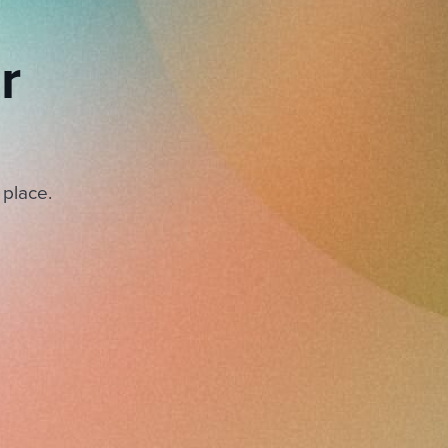
r
 place.