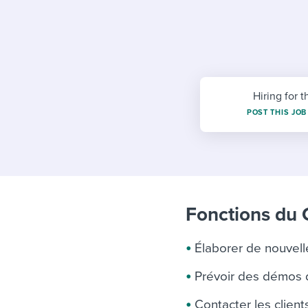
Finding and attracting people
HR terms
Establish
Workable
Digitizing work processes
Candidat
Attend webinars & events
Attend webinars & events
Attend webinars & events
Hiring for t
POST THIS JOB
Fonctions du 
Élaborer de nouvell
Prévoir des démos 
Contacter les clien