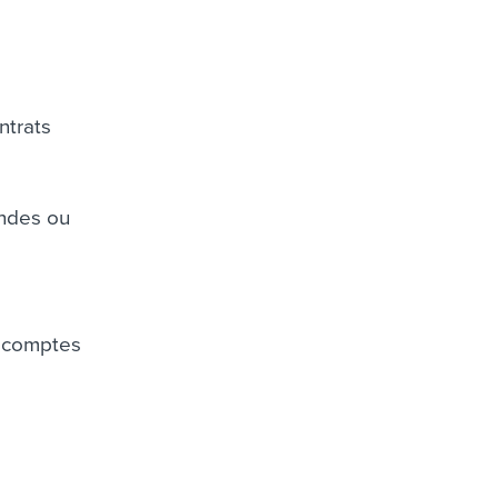
ntrats
andes ou
e comptes