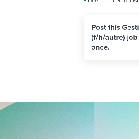
Licence en administ
Post this Ges
(f/h/autre) jo
once.