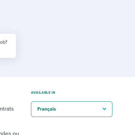
reverse that?
Learn to stay ahead.
Explore Workable
Explore Workable
Explore Workable
job?
AVAILABLE IN
ntrats
Français
andes ou