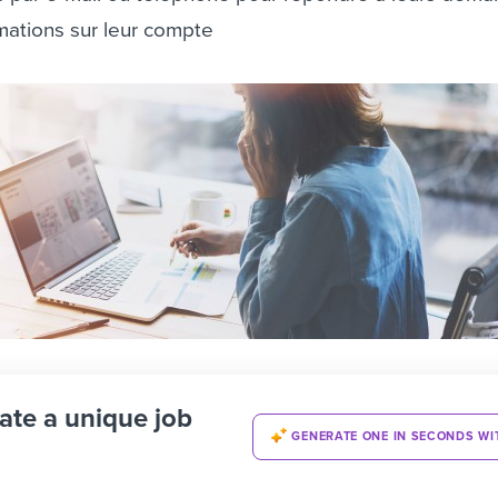
mations sur leur compte
ate a unique job
GENERATE ONE IN SECONDS WI