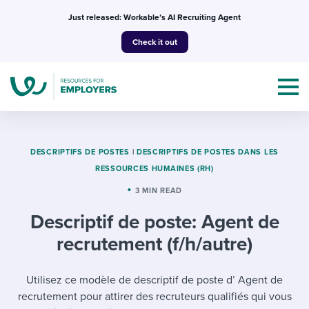
Skip
Just released: Workable’s AI Recruiting Agent
to
Check it out
content
DESCRIPTIFS DE POSTES
|
DESCRIPTIFS DE POSTES DANS LES
RESSOURCES HUMAINES (RH)
Topics
3 MIN READ
Descriptif de poste: Agent de
Templates & Guides
recrutement (f/h/autre)
I’m a jobseeker
I NEED HELP WITH...
Utilisez ce modèle de descriptif de poste d’ Agent de
Mobilizing AI in my work
I WANT...
Attend webinars & events
recrutement pour attirer des recruteurs qualifiés qui vous