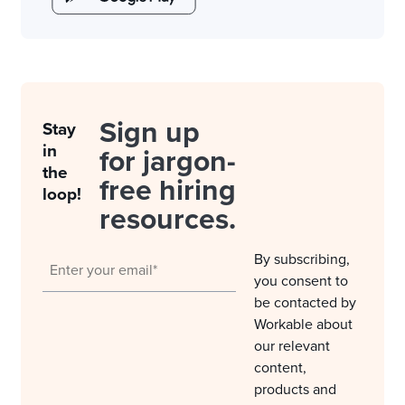
Sign up
Stay
in
for jargon-
the
free hiring
loop!
resources.
By subscribing,
you consent to
be contacted by
Workable about
our relevant
content,
products and