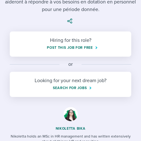
aideront à répondre à vos besoins en dotation en personnel
Job description templates
Evaluating candidates
I WANT TO LEARN ABOUT...
Workable customer stories
pour une période donnée.
Applying for a job
Interview question templates
Working together with others
Explore Workable
Interview process
Policy templates
Maintaining hiring pipelines
Request a demo
Hiring for this role?
Pay & benefits
Onboarding checklists
Developing & retaining people
POST THIS JOB FOR FREE
Career development
Start a free trial
Step-by-step tutorials
Ensuring compliance
or
Modern working life
Free ebooks & reports
Finding and attracting people
Looking for your next dream job?
Overall career resources
HR terms
Establishing an employer brand
SEARCH FOR JOBS
Workable Academy
Digitizing work processes
Candidate/employee experiences
NIKOLETTA BIKA
Nikoletta holds an MSc in HR management and has written extensively