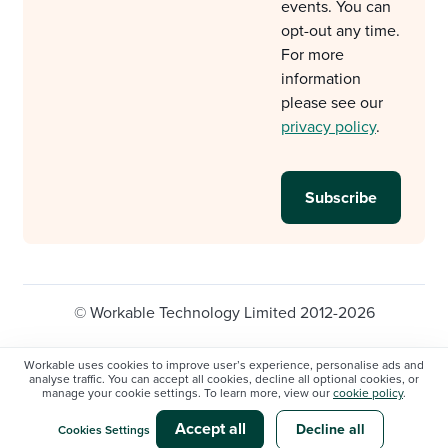
events. You can
opt-out any time.
For more
information
please see our
privacy policy
.
© Workable Technology Limited 2012-2026
Legal
Privacy policy
Cookie Settings
Workable uses cookies to improve user’s experience, personalise ads and
analyse traffic. You can accept all cookies, decline all optional cookies, or
Do not sell/share my personal information
manage your cookie settings. To learn more, view our
cookie policy
.
Modern slavery statement
Accept all
Decline all
Cookies Settings