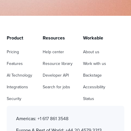
Product
Resources
Workable
Pricing
Help center
About us
Features
Resource library
Work with us
AI Technology
Developer API
Backstage
Integrations
Search for jobs
Accessibility
Security
Status
Americas:
+1 617 861 3548
Europe & Rest of World:
+44 20 4579 3313