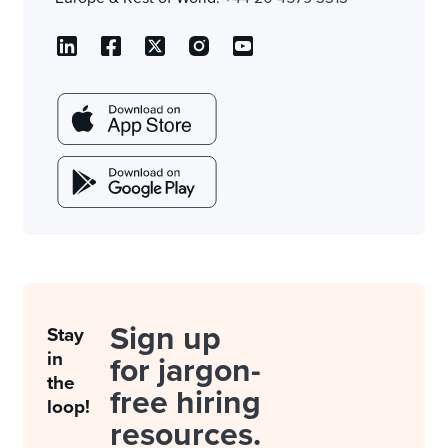
Sign up
Stay
in
for jargon-
the
free hiring
loop!
resources.