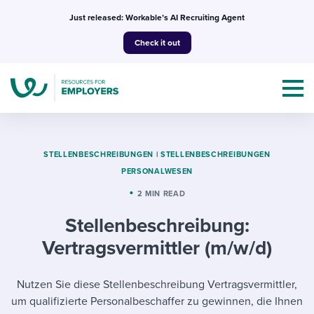
Skip
Just released: Workable’s AI Recruiting Agent
to
Check it out
content
STELLENBESCHREIBUNGEN
|
STELLENBESCHREIBUNGEN
PERSONALWESEN
Topics
2 MIN READ
Stellenbeschreibung:
Templates & Guides
Vertragsvermittler (m/w/d)
I’m a jobseeker
I NEED HELP WITH...
Nutzen Sie diese Stellenbeschreibung Vertragsvermittler,
Mobilizing AI in my work
I WANT...
Attend webinars & events
um qualifizierte Personalbeschaffer zu gewinnen, die Ihnen