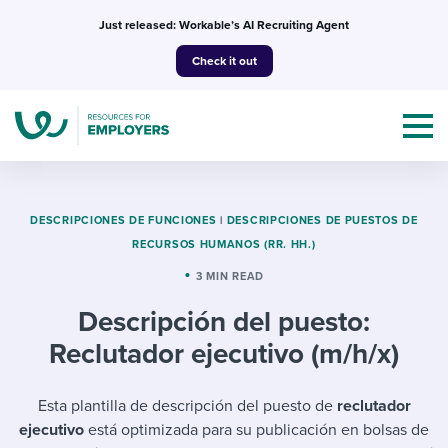
Skip
Just released: Workable’s AI Recruiting Agent
to
Check it out
content
DESCRIPCIONES DE FUNCIONES
|
DESCRIPCIONES DE PUESTOS DE
RECURSOS HUMANOS (RR. HH.)
Topics
3 MIN READ
Descripción del puesto:
Templates & Guides
Reclutador ejecutivo (m/h/x)
I’m a jobseeker
I NEED HELP WITH...
Esta plantilla de descripción del puesto de
reclutador
Mobilizing AI in my work
I WANT...
Attend webinars & events
ejecutivo
está optimizada para su publicación en bolsas de