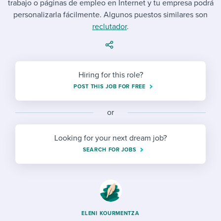
trabajo o páginas de empleo en Internet y tu empresa podrá
Job description templates
Evaluating candidates
I WANT TO LEARN ABOUT...
Workable customer stories
personalizarla fácilmente. Algunos puestos similares son
Applying for a job
Interview question templates
Working together with others
reclutador
.
Explore Workable
Interview process
Policy templates
Maintaining hiring pipelines
Request a demo
Pay & benefits
Onboarding checklists
Developing & retaining people
Hiring for this role?
POST THIS JOB FOR FREE
Career development
Start a free trial
Step-by-step tutorials
Ensuring compliance
Modern working life
Free ebooks & reports
or
Finding and attracting people
Overall career resources
HR terms
Establishing an employer brand
Looking for your next dream job?
SEARCH FOR JOBS
Workable Academy
Digitizing work processes
Candidate/employee experiences
ELENI KOURMENTZA