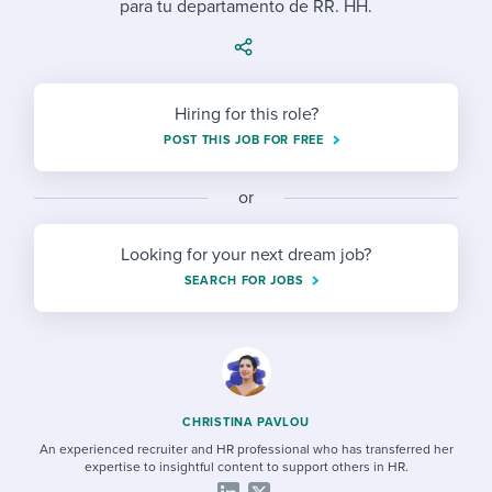
para tu departamento de RR. HH.
Job description templates
Evaluating candidates
I WANT TO LEARN ABOUT...
Workable customer stories
Applying for a job
Interview question templates
Working together with others
Explore Workable
Interview process
Policy templates
Maintaining hiring pipelines
Hiring for this role?
Request a demo
POST THIS JOB FOR FREE
Pay & benefits
Onboarding checklists
Developing & retaining people
Career development
or
Start a free trial
Step-by-step tutorials
Ensuring compliance
Modern working life
Free ebooks & reports
Finding and attracting people
Looking for your next dream job?
SEARCH FOR JOBS
Overall career resources
HR terms
Establishing an employer brand
Workable Academy
Digitizing work processes
Candidate/employee experiences
CHRISTINA PAVLOU
An experienced recruiter and HR professional who has transferred her
expertise to insightful content to support others in HR.