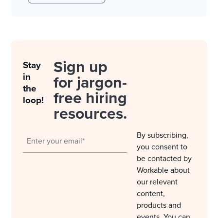
Sign up
Stay
in
for jargon-
the
free hiring
loop!
resources.
By subscribing,
you consent to
be contacted by
Workable about
our relevant
content,
products and
events. You can