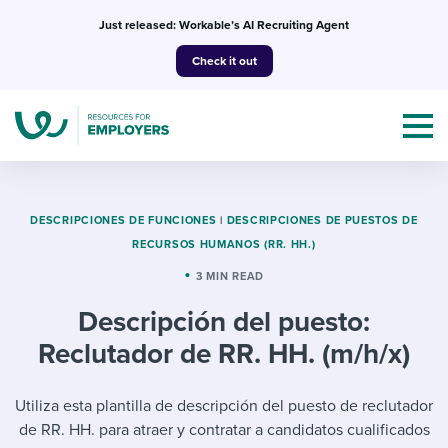
Skip
Just released: Workable’s AI Recruiting Agent
to
Check it out
content
DESCRIPCIONES DE FUNCIONES
|
DESCRIPCIONES DE PUESTOS DE
RECURSOS HUMANOS (RR. HH.)
Topics
3 MIN READ
Descripción del puesto:
Templates & Guides
Reclutador de RR. HH. (m/h/x)
I’m a jobseeker
I NEED HELP WITH...
Utiliza esta plantilla de descripción del puesto de reclutador
Mobilizing AI in my work
I WANT...
Attend webinars & events
de RR. HH. para atraer y contratar a candidatos cualificados