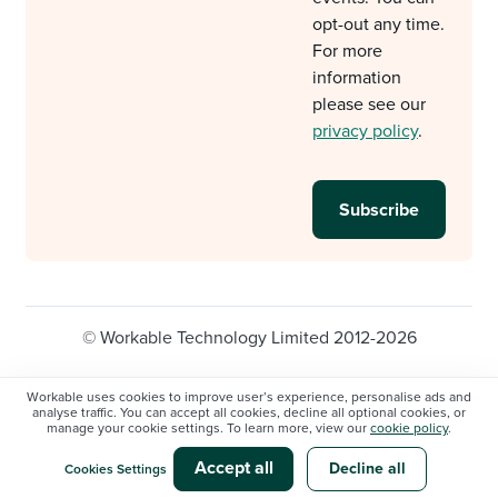
opt-out any time.
For more
information
please see our
privacy policy
.
© Workable Technology Limited 2012-2026
Legal
Privacy policy
Cookie Settings
Workable uses cookies to improve user’s experience, personalise ads and
analyse traffic. You can accept all cookies, decline all optional cookies, or
Do not sell/share my personal information
manage your cookie settings. To learn more, view our
cookie policy
.
Modern slavery statement
Accept all
Decline all
Cookies Settings