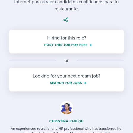
Internet para atraer candidatos cualificados para tu
Job description templates
Evaluating candidates
I WANT TO LEARN ABOUT...
Workable customer stories
restaurante.
Applying for a job
Interview question templates
Working together with others
Explore Workable
Interview process
Policy templates
Maintaining hiring pipelines
Request a demo
Hiring for this role?
Pay & benefits
Onboarding checklists
Developing & retaining people
POST THIS JOB FOR FREE
Career development
Start a free trial
Step-by-step tutorials
Ensuring compliance
or
Modern working life
Free ebooks & reports
Finding and attracting people
Looking for your next dream job?
Overall career resources
HR terms
Establishing an employer brand
SEARCH FOR JOBS
Workable Academy
Digitizing work processes
Candidate/employee experiences
CHRISTINA PAVLOU
An experienced recruiter and HR professional who has transferred her