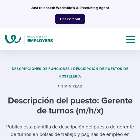
Skip
Just released: Workable’s AI Recruiting Agent
to
Check it out
content
DESCRIPCIONES DE FUNCIONES
|
DESCRIPCIÓN DE PUESTOS DE
HOSTELERÍA
Topics
3 MIN READ
Descripción del puesto: Gerente
Templates & Guides
de turnos (m/h/x)
I’m a jobseeker
I NEED HELP WITH...
Publica esta plantilla de descripción del puesto de gerente
Mobilizing AI in my work
I WANT...
Attend webinars & events
de turnos en bolsas de trabajo y páginas de empleo en