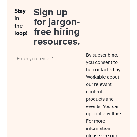
Sign up
Stay
in
for jargon-
the
free hiring
loop!
resources.
By subscribing,
you consent to
be contacted by
Workable about
our relevant
content,
products and
events. You can
opt-out any time.
For more
information
please see our