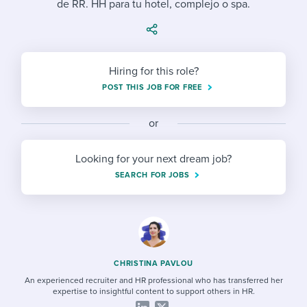
de RR. HH para tu hotel, complejo o spa.
Job description templates
Evaluating candidates
I WANT TO LEARN ABOUT...
Workable customer stories
Applying for a job
Interview question templates
Working together with others
Explore Workable
Interview process
Policy templates
Maintaining hiring pipelines
Hiring for this role?
Request a demo
POST THIS JOB FOR FREE
Pay & benefits
Onboarding checklists
Developing & retaining people
Career development
or
Start a free trial
Step-by-step tutorials
Ensuring compliance
Modern working life
Free ebooks & reports
Finding and attracting people
Looking for your next dream job?
SEARCH FOR JOBS
Overall career resources
HR terms
Establishing an employer brand
Workable Academy
Digitizing work processes
Candidate/employee experiences
CHRISTINA PAVLOU
An experienced recruiter and HR professional who has transferred her
expertise to insightful content to support others in HR.