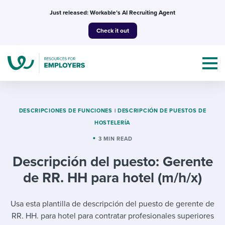
Skip
Just released: Workable’s AI Recruiting Agent
to
Check it out
content
DESCRIPCIONES DE FUNCIONES
|
DESCRIPCIÓN DE PUESTOS DE
HOSTELERÍA
Topics
3 MIN READ
Descripción del puesto: Gerente
Templates & Guides
de RR. HH para hotel (m/h/x)
I’m a jobseeker
I NEED HELP WITH...
Usa esta plantilla de descripción del puesto de gerente de
Mobilizing AI in my work
I WANT...
Attend webinars & events
RR. HH. para hotel para contratar profesionales superiores