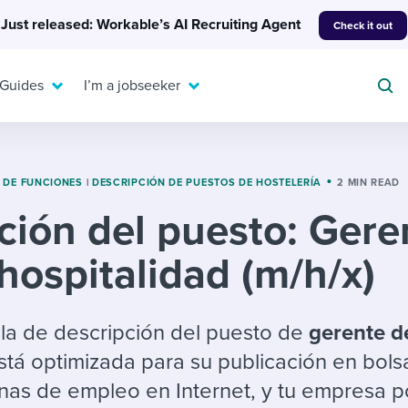
Just released: Workable’s AI Recruiting Agent
Check it out
 Guides
I’m a jobseeker
 DE FUNCIONES
|
DESCRIPCIÓN DE PUESTOS DE HOSTELERÍA
2 MIN READ
ción del puesto: Gere
For your job search:
To hear from others:
hospitalidad (m/h/x)
INTERVIEWS & ANSWERS
Or browse by trending
g candidates
 question templates
 process
Typical interview
EXPERT INSIGHTS
questions and potential
FLEX WORK
ng hiring pipelines
g checklists
evelopment
Get insights, guidance,
illa de descripción del puesto de
gerente d
answers for each.
A flexible workplace
and tips from those in
tá optimizada para su publicación en bols
 compliance
ks & reports
areer resources
means new ways of
the know.
inas de empleo en Internet, y tu empresa 
working. Pick up tips