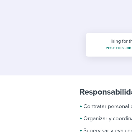
Finding and attracting people
HR terms
Establish
Workable
Digitizing work processes
Candidat
Attend webinars & events
Attend webinars & events
Attend webinars & events
Hiring for t
POST THIS JOB
Responsabilid
Contratar personal 
Organizar y coordin
Supervisar y evaluar