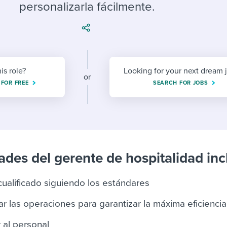
ing an employer brand
 Academy
and tricks for success.
personalizarla fácilmente.
e/employee experiences
Workable customer stories
Workable customer stories
Workable customer stories
his role?
Looking for your next dream 
or
 FOR FREE
SEARCH FOR JOBS
ades del gerente de hospitalidad inc
cualificado siguiendo los estándares
ar las operaciones para garantizar la máxima eficiencia
 al personal