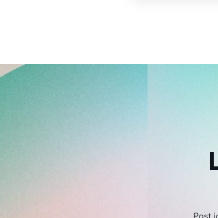
Post j