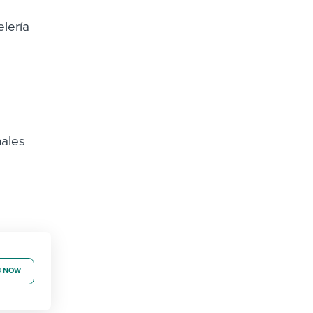
lería
nales
B NOW