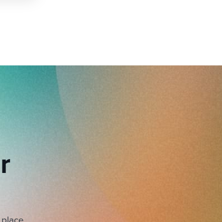
r
 place.