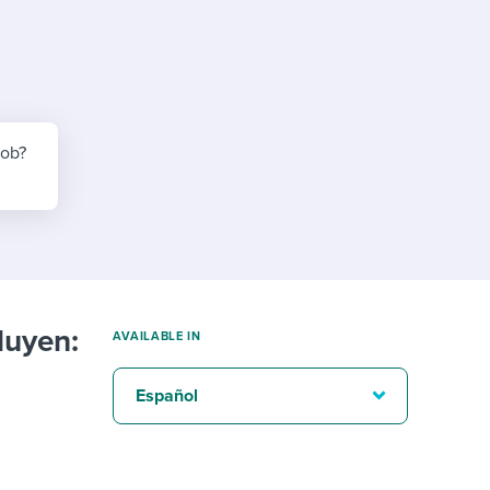
reverse that?
Learn to stay ahead.
Explore Workable
Explore Workable
Explore Workable
job?
luyen:
AVAILABLE IN
Español