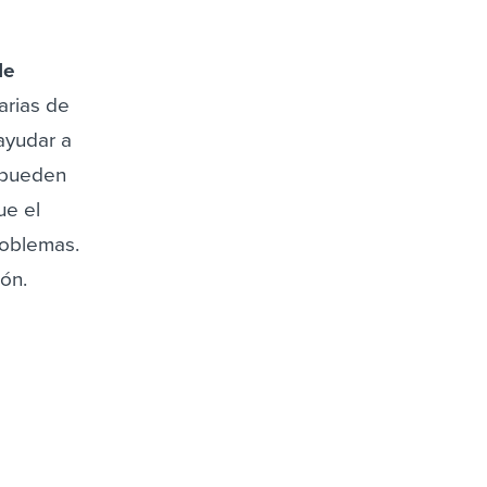
de
arias de
ayudar a
 pueden
ue el
roblemas.
ón.