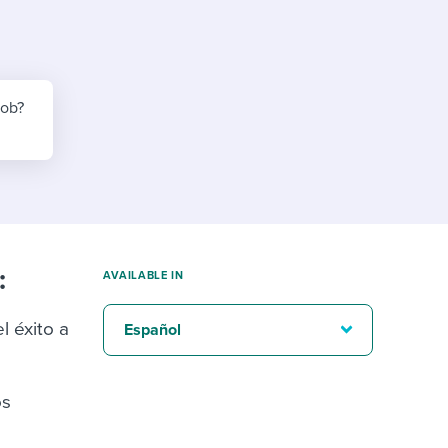
reverse that?
Learn to stay ahead.
Explore Workable
Explore Workable
job?
Explore Workable
:
AVAILABLE IN
l éxito a
Español
os