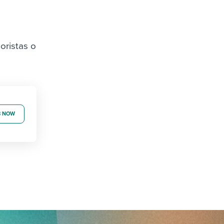
oristas o
B NOW