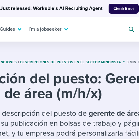
Just released: Workable’s AI Recruiting Agent
Check it out
 Guides
I’m a jobseeker
UNCIONES
|
DESCRIPCIONES DE PUESTOS EN EL SECTOR MINORISTA
3 MIN
ción del puesto: Gere
For your job search:
To hear from others:
de área (m/h/x)
INTERVIEWS & ANSWERS
Or browse by trending
g candidates
 question templates
 process
Typical interview
EXPERT INSIGHTS
questions and potential
FLEX WORK
ng hiring pipelines
g checklists
evelopment
Get insights, guidance,
de descripción del puesto de
gerente de áre
answers for each.
A flexible workplace
and tips from those in
 su publicación en bolsas de trabajo y pág
 compliance
ks & reports
areer resources
means new ways of
the know.
et, y tu empresa podrá personalizarla fáci
working. Pick up tips