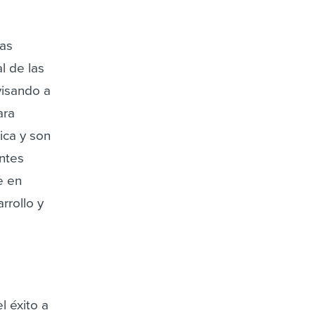
las
l de las
visando a
ara
ica y son
entes
e en
rrollo y
l éxito a