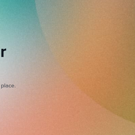
r
 place.