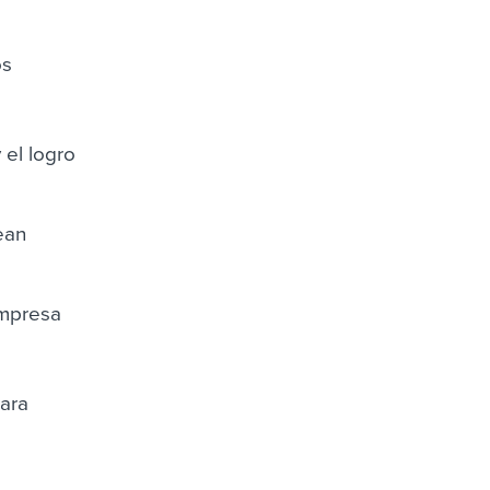
os
 el logro
ean
empresa
para