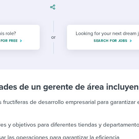
ing an employer brand
 Academy
and tricks for success.
e/employee experiences
Workable customer stories
Workable customer stories
his role?
Looking for your next dream 
or
Workable customer stories
 FOR FREE
SEARCH FOR JOBS
ades de un gerente de área incluyen
 fructíferas de desarrollo empresarial para garantizar e
es y objetivos para diferentes tiendas y departament
ar las operaciones para garantizar la eficiencia