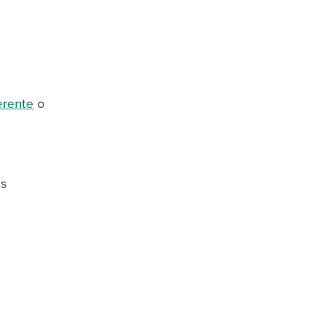
erente
o
os