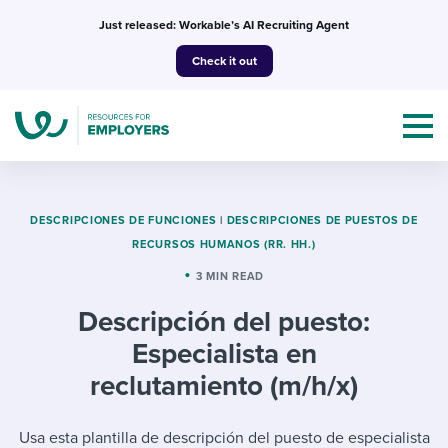
Skip
Just released: Workable’s AI Recruiting Agent
to
Check it out
content
DESCRIPCIONES DE FUNCIONES
|
DESCRIPCIONES DE PUESTOS DE
RECURSOS HUMANOS (RR. HH.)
Topics
3 MIN READ
Descripción del puesto:
Templates & Guides
Especialista en
I’m a jobseeker
reclutamiento (m/h/x)
I NEED HELP WITH...
Mobilizing AI in my work
I WANT...
Attend webinars & events
Usa esta plantilla de descripción del puesto de especialista