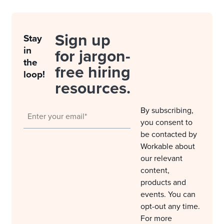
Sign up
Stay
in
for jargon-
the
free hiring
loop!
resources.
By subscribing,
you consent to
be contacted by
Workable about
our relevant
content,
products and
events. You can
opt-out any time.
For more