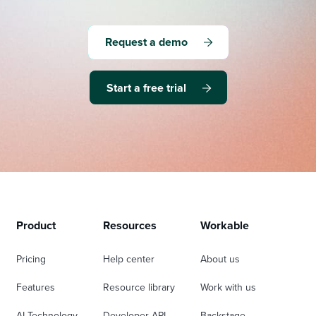
Request a demo
Start a free trial
Product
Resources
Workable
Pricing
Help center
About us
Features
Resource library
Work with us
AI Technology
Developer API
Backstage