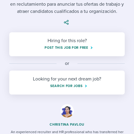
Job description templates
Evaluating candidates
I WANT TO LEARN ABOUT...
en reclutamiento para anunciar tus ofertas de trabajo y
Workable customer stories
atraer candidatos cualificados a tu organización.
Applying for a job
Interview question templates
Working together with others
Explore Workable
Interview process
Policy templates
Maintaining hiring pipelines
Request a demo
Hiring for this role?
Pay & benefits
Onboarding checklists
Developing & retaining people
POST THIS JOB FOR FREE
Career development
Start a free trial
Step-by-step tutorials
Ensuring compliance
or
Modern working life
Free ebooks & reports
Finding and attracting people
Looking for your next dream job?
Overall career resources
HR terms
Establishing an employer brand
SEARCH FOR JOBS
Workable Academy
Digitizing work processes
Candidate/employee experiences
CHRISTINA PAVLOU
An experienced recruiter and HR professional who has transferred her