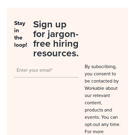
Sign up
Stay
in
for jargon-
the
free hiring
loop!
resources.
By subscribing,
you consent to
be contacted by
Workable about
our relevant
content,
products and
events. You can
opt-out any time.
For more