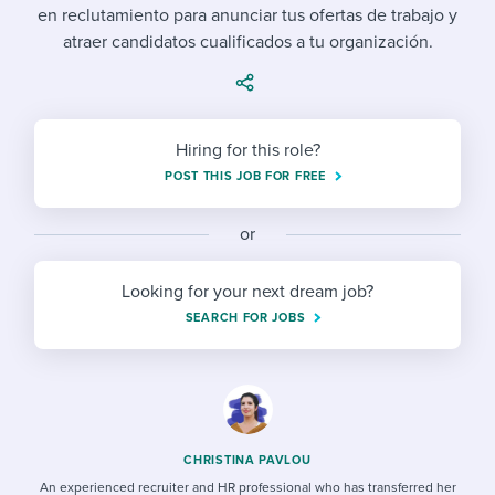
Job description templates
Evaluating candidates
I WANT TO LEARN ABOUT...
en reclutamiento para anunciar tus ofertas de trabajo y
Workable customer stories
atraer candidatos cualificados a tu organización.
Applying for a job
Interview question templates
Working together with others
Explore Workable
Interview process
Policy templates
Maintaining hiring pipelines
Request a demo
Hiring for this role?
Pay & benefits
Onboarding checklists
Developing & retaining people
POST THIS JOB FOR FREE
Career development
Start a free trial
Step-by-step tutorials
Ensuring compliance
or
Modern working life
Free ebooks & reports
Finding and attracting people
Looking for your next dream job?
Overall career resources
HR terms
Establishing an employer brand
SEARCH FOR JOBS
Workable Academy
Digitizing work processes
Candidate/employee experiences
CHRISTINA PAVLOU
An experienced recruiter and HR professional who has transferred her