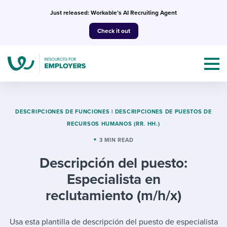
Skip
Just released: Workable’s AI Recruiting Agent
to
Check it out
content
DESCRIPCIONES DE FUNCIONES
|
DESCRIPCIONES DE PUESTOS DE
RECURSOS HUMANOS (RR. HH.)
Topics
3 MIN READ
Descripción del puesto:
Templates & Guides
Especialista en
I’m a jobseeker
reclutamiento (m/h/x)
I NEED HELP WITH...
Mobilizing AI in my work
I WANT...
Attend webinars & events
Usa esta plantilla de descripción del puesto de especialista