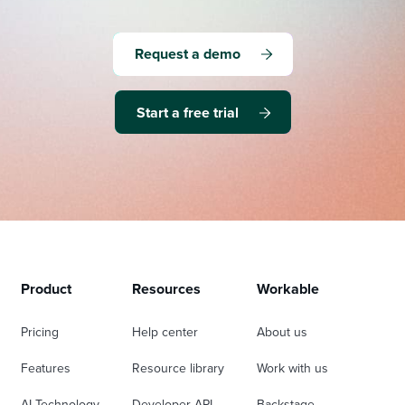
Request a demo
Start a free trial
Product
Resources
Workable
Pricing
Help center
About us
Features
Resource library
Work with us
AI Technology
Developer API
Backstage