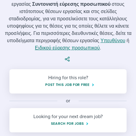
Job description templates
Evaluating candidates
I WANT TO LEARN ABOUT...
εργασίας
Συντονιστή εύρεσης προσωπικού
στους
Workable customer stories
ιστότοπους θέσεων εργασίας και στις σελίδες
Applying for a job
Interview question templates
Working together with others
Explore Workable
σταδιοδρομίας, για να προσελκύσετε τους κατάλληλους
υποψηφίους για τις θέσεις για τις οποίες θέλετε να κάνετε
Interview process
Policy templates
Maintaining hiring pipelines
προσλήψεις. Για περισσότερες διευθυντικές θέσεις, δείτε τα
Request a demo
υποδείγματα περιγραφής θέσεων εργασίας
Υπευθύνου
ή
Pay & benefits
Onboarding checklists
Developing & retaining people
Ειδικού εύρεσης προσωπικού
.
Career development
Start a free trial
Step-by-step tutorials
Ensuring compliance
Modern working life
Free ebooks & reports
Finding and attracting people
Hiring for this role?
Overall career resources
HR terms
Establishing an employer brand
POST THIS JOB FOR FREE
Workable Academy
Digitizing work processes
or
Candidate/employee experiences
Looking for your next dream job?
SEARCH FOR JOBS