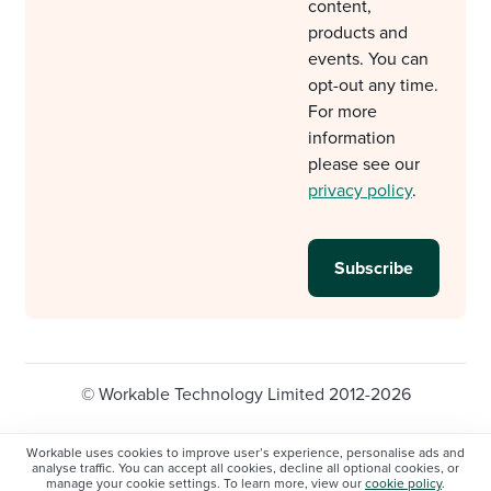
content,
products and
events. You can
opt-out any time.
For more
information
please see our
privacy policy
.
© Workable Technology Limited 2012-2026
Legal
Privacy policy
Cookie Settings
Workable uses cookies to improve user’s experience, personalise ads and
analyse traffic. You can accept all cookies, decline all optional cookies, or
Do not sell/share my personal information
manage your cookie settings. To learn more, view our
cookie policy
.