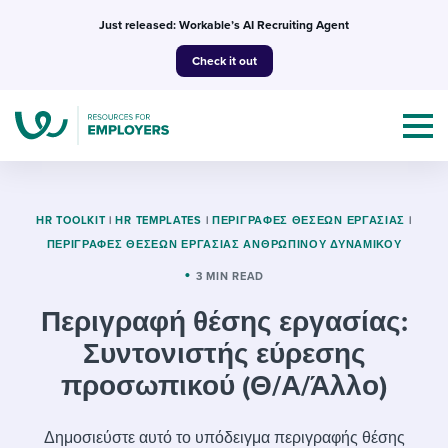
Skip
Just released: Workable’s AI Recruiting Agent
to
Check it out
content
HR TOOLKIT
|
HR TEMPLATES
|
ΠΕΡΙΓΡΑΦΈΣ ΘΈΣΕΩΝ ΕΡΓΑΣΊΑΣ
|
ΠΕΡΙΓΡΑΦΈΣ ΘΈΣΕΩΝ ΕΡΓΑΣΊΑΣ ΑΝΘΡΏΠΙΝΟΥ ΔΥΝΑΜΙΚΟΎ
Topics
3 MIN READ
Περιγραφή θέσης εργασίας:
Templates & Guides
Συντονιστής εύρεσης
I’m a jobseeker
προσωπικού (Θ/Α/Άλλο)
I NEED HELP WITH...
Mobilizing AI in my work
I WANT...
Attend webinars & events
Δημοσιεύστε αυτό το υπόδειγμα περιγραφής θέσης