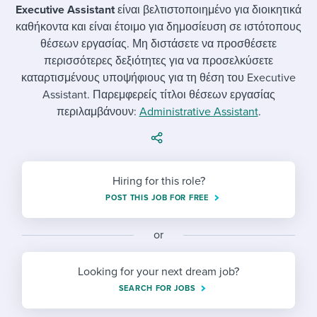
Job description templates
Evaluating candidates
I WANT TO LEARN ABOUT...
Executive Assistant
είναι βελτιστοποιημένο για διοικητικά
Workable customer stories
καθήκοντα και είναι έτοιμο για δημοσίευση σε ιστότοπους
Applying for a job
Interview question templates
Working together with others
Explore Workable
θέσεων εργασίας. Μη διστάσετε να προσθέσετε
περισσότερες δεξιότητες για να προσελκύσετε
Interview process
Policy templates
Maintaining hiring pipelines
καταρτισμένους υποψήφιους για τη θέση του Executive
Request a demo
Assistant. Παρεμφερείς τίτλοι θέσεων εργασίας
Pay & benefits
Onboarding checklists
Developing & retaining people
περιλαμβάνουν:
Administrative Assistant
.
Career development
Start a free trial
Step-by-step tutorials
Ensuring compliance
Modern working life
Free ebooks & reports
Finding and attracting people
Hiring for this role?
Overall career resources
HR terms
Establishing an employer brand
POST THIS JOB FOR FREE
Workable Academy
Digitizing work processes
or
Candidate/employee experiences
Looking for your next dream job?
SEARCH FOR JOBS