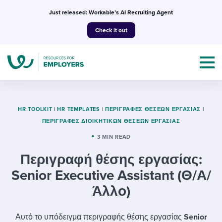
Skip
Just released: Workable’s AI Recruiting Agent
to
Check it out
content
HR TOOLKIT
|
HR TEMPLATES
|
ΠΕΡΙΓΡΑΦΈΣ ΘΈΣΕΩΝ ΕΡΓΑΣΊΑΣ
|
ΠΕΡΙΓΡΑΦΈΣ ΔΙΟΙΚΗΤΙΚΏΝ ΘΈΣΕΩΝ ΕΡΓΑΣΊΑΣ
Topics
3 MIN READ
Περιγραφή θέσης εργασίας:
Templates & Guides
Senior Executive Assistant (Θ/Α/
I’m a jobseeker
I NEED HELP WITH...
Άλλο)
Mobilizing AI in my work
I WANT...
Attend webinars & events
Αυτό το υπόδειγμα περιγραφής θέσης εργασίας
Senior