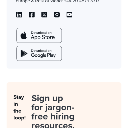
Europe & Rest of World:
+44 20 4579 3313
Sign up
Stay
in
for jargon-
the
free hiring
loop!
resources.