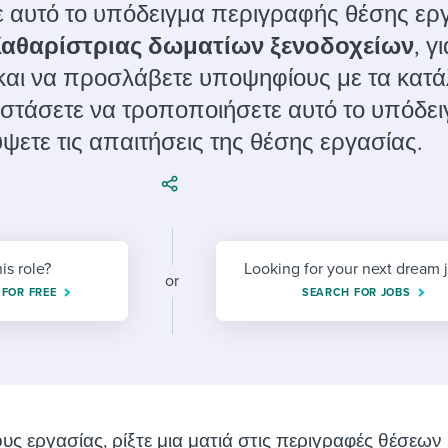
ing an employer brand
 Academy
and tricks for success.
 αυτό το υπόδειγμα περιγραφής θέσης ερ
αθαρίστριας δωματίων ξενοδοχείων
, γ
e/employee experiences
Workable customer stories
και να προσλάβετε υποψηφίους με τα κατ
Workable customer stories
στάσετε να τροποποιήσετε αυτό το υπόδει
Workable customer stories
ψετε τις απαιτήσεις της θέσης εργασίας.
his role?
Looking for your next dream 
or
 FOR FREE
SEARCH FOR JOBS
ους εργασίας, ρίξτε μια ματιά στις περιγραφές θέσεων