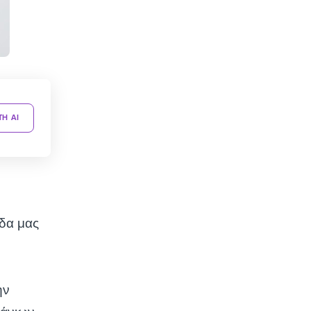
TH AI
δα μας
ην