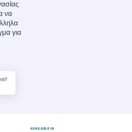
reverse that?
Learn to stay ahead.
γασίας
ια να
Explore Workable
άλληλα
Explore Workable
γμα για
Explore Workable
job?
AVAILABLE IN