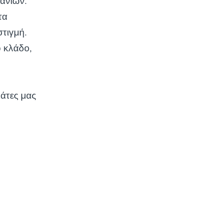
άνιων.
τα
τιγμή.
ό κλάδο,
λάτες μας