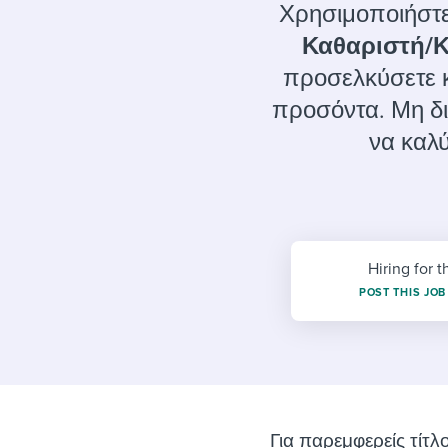
Finding and attracting people
HR terms
Establish
Workable
Χρησιμοποιήστε
Καθαριστή/Κ
Digitizing work processes
Candidat
Attend webinars & events
προσελκύσετε 
Attend webinars & events
προσόντα. Μη δι
Attend webinars & events
να καλύ
Hiring for t
POST THIS JOB
Για παρεμφερείς τίτλ