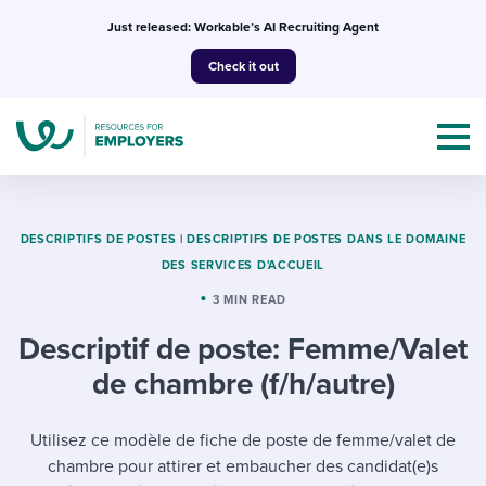
Skip
Just released: Workable’s AI Recruiting Agent
to
Check it out
content
DESCRIPTIFS DE POSTES
|
DESCRIPTIFS DE POSTES DANS LE DOMAINE
DES SERVICES D'ACCUEIL
Topics
3 MIN READ
Descriptif de poste: Femme/Valet
Templates & Guides
de chambre (f/h/autre)
I’m a jobseeker
I NEED HELP WITH...
Utilisez ce modèle de fiche de poste de femme/valet de
Mobilizing AI in my work
I WANT...
Attend webinars & events
chambre pour attirer et embaucher des candidat(e)s