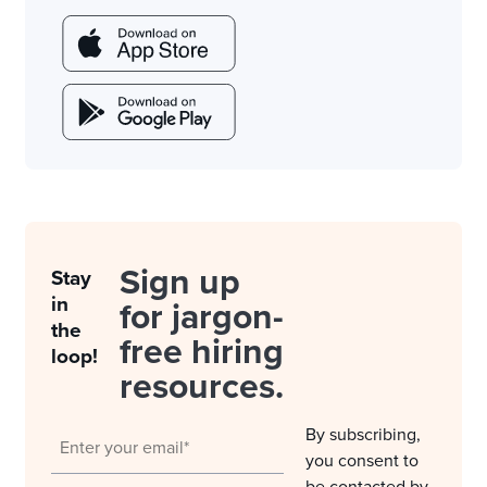
Sign up
Stay
in
for jargon-
the
free hiring
loop!
resources.
By subscribing,
you consent to