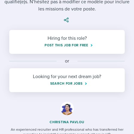
qualifié(e)s. N’hésitez pas à modifier ce modèle pour inclure
Job description templates
Evaluating candidates
I WANT TO LEARN ABOUT...
Workable customer stories
les missions de votre poste.
Applying for a job
Interview question templates
Working together with others
Explore Workable
Interview process
Policy templates
Maintaining hiring pipelines
Request a demo
Hiring for this role?
Pay & benefits
Onboarding checklists
Developing & retaining people
POST THIS JOB FOR FREE
Career development
Start a free trial
Step-by-step tutorials
Ensuring compliance
or
Modern working life
Free ebooks & reports
Finding and attracting people
Looking for your next dream job?
Overall career resources
HR terms
Establishing an employer brand
SEARCH FOR JOBS
Workable Academy
Digitizing work processes
Candidate/employee experiences
CHRISTINA PAVLOU
An experienced recruiter and HR professional who has transferred her