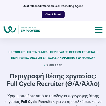
Skip
Just released: Workable’s AI Recruiting Agent
to
Check it out
content
HR TOOLKIT
|
HR TEMPLATES
|
ΠΕΡΙΓΡΑΦΈΣ ΘΈΣΕΩΝ ΕΡΓΑΣΊΑΣ
|
ΠΕΡΙΓΡΑΦΈΣ ΘΈΣΕΩΝ ΕΡΓΑΣΊΑΣ ΑΝΘΡΏΠΙΝΟΥ ΔΥΝΑΜΙΚΟΎ
Topics
3 MIN READ
Περιγραφή θέσης εργασίας:
Templates & Guides
Full Cycle Recruiter (Θ/Α/Άλλο)
I’m a jobseeker
I NEED HELP WITH...
Χρησιμοποιήστε αυτό το υπόδειγμα περιγραφής θέσης
Mobilizing AI in my work
I WANT...
Attend webinars & events
εργασίας
Full Cycle Recruiter
, για να προσελκύσετε και να