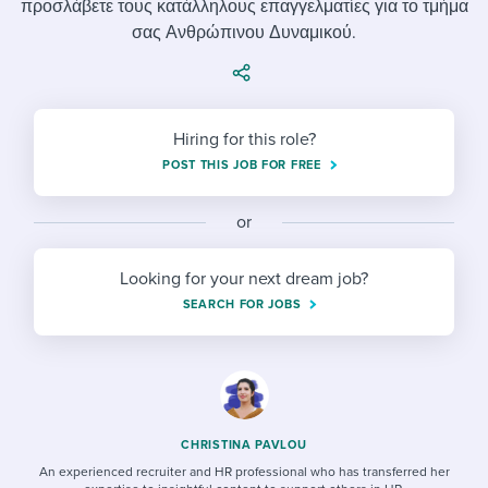
προσλάβετε τους κατάλληλους επαγγελματίες για το τμήμα
Job description templates
Evaluating candidates
I WANT TO LEARN ABOUT...
Workable customer stories
σας Ανθρώπινου Δυναμικού.
Applying for a job
Interview question templates
Working together with others
Explore Workable
Interview process
Policy templates
Maintaining hiring pipelines
Request a demo
Hiring for this role?
Pay & benefits
Onboarding checklists
Developing & retaining people
POST THIS JOB FOR FREE
Career development
Start a free trial
Step-by-step tutorials
Ensuring compliance
or
Modern working life
Free ebooks & reports
Finding and attracting people
Looking for your next dream job?
Overall career resources
HR terms
Establishing an employer brand
SEARCH FOR JOBS
Workable Academy
Digitizing work processes
Candidate/employee experiences
CHRISTINA PAVLOU
An experienced recruiter and HR professional who has transferred her