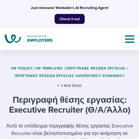
Skip
Just released: Workable’s AI Recruiting Agent
to
Check it out
content
HR TOOLKIT
|
HR TEMPLATES
|
ΠΕΡΙΓΡΑΦΈΣ ΘΈΣΕΩΝ ΕΡΓΑΣΊΑΣ
|
ΠΕΡΙΓΡΑΦΈΣ ΘΈΣΕΩΝ ΕΡΓΑΣΊΑΣ ΑΝΘΡΏΠΙΝΟΥ ΔΥΝΑΜΙΚΟΎ
Topics
3 MIN READ
Περιγραφή θέσης εργασίας:
Templates & Guides
Executive Recruiter (Θ/Α/Άλλο)
I’m a jobseeker
I NEED HELP WITH...
Αυτό το υπόδειγμα περιγραφής θέσης εργασίας Executive
Mobilizing AI in my work
I WANT...
Attend webinars & events
Recruiter είναι βελτιστοποιημένο για την ανάρτηση σε