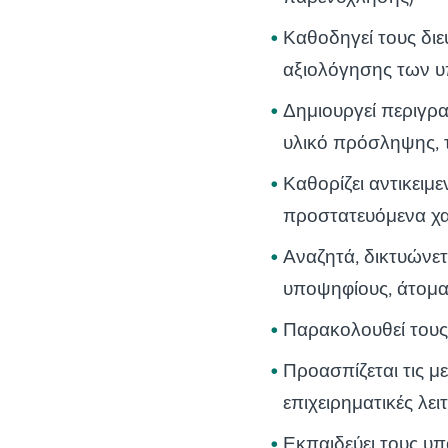
Καθοδηγεί τους διε
αξιολόγησης των 
Δημιουργεί περιγρα
υλικό πρόσληψης, 
Καθορίζει αντικειμ
προστατευόμενα χαρ
Αναζητά, δικτυώνετ
υποψηφίους, άτομα
Παρακολουθεί τους 
Προασπίζεται τις με
επιχειρηματικές λει
Εκπαιδεύει τους υ