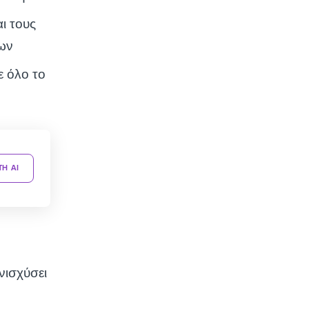
ι τους
εων
ε όλο το
TH AI
νισχύσει