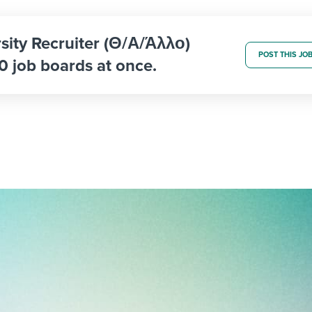
rsity Recruiter (Θ/Α/Άλλο)
POST THIS JO
0 job boards at once.