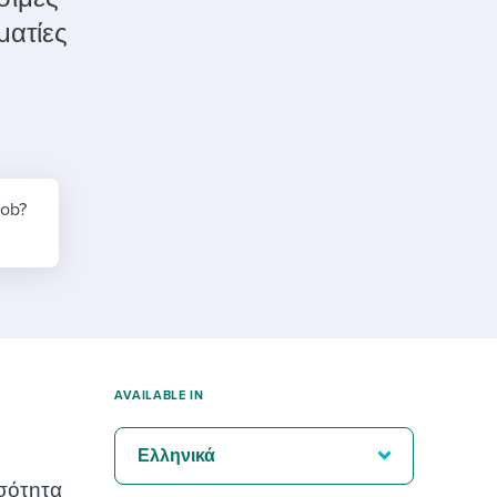
reverse that?
Learn to stay ahead.
ματίες
Explore Workable
Explore Workable
Explore Workable
job?
AVAILABLE IN
Ελληνικά
ισότητα