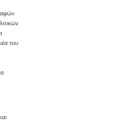
γραφών
λιτικών
α
μέα του
να
και