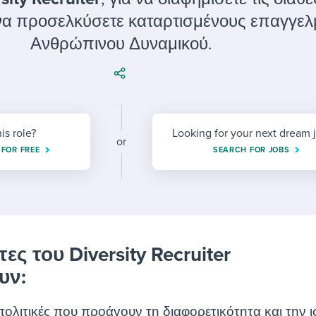
ing an employer brand
 Academy
and tricks for success.
 να προσελκύσετε καταρτισμένους επαγγελ
e/employee experiences
Workable customer stories
Ανθρώπινου Δυναμικού.
Workable customer stories
Workable customer stories
his role?
Looking for your next dream 
or
 FOR FREE
SEARCH FOR JOBS
ες του Diversity Recruiter
υν:
ς πολιτικές που προάγουν τη διαφορετικότητα και την 