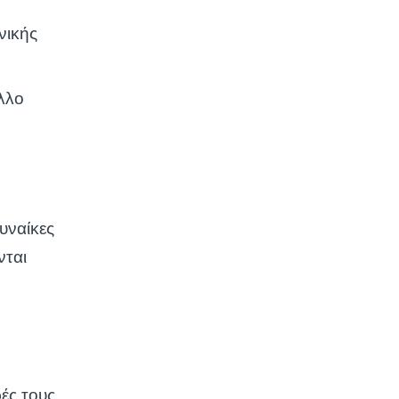
νικής
λλο
γυναίκες
νται
ές τους