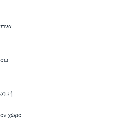
ώπινα
μέσω
ωτική
στον χώρο