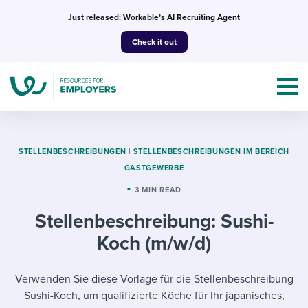
Skip
Just released: Workable’s AI Recruiting Agent
to
Check it out
content
STELLENBESCHREIBUNGEN
|
STELLENBESCHREIBUNGEN IM BEREICH
GASTGEWERBE
Topics
3 MIN READ
Stellenbeschreibung: Sushi-
Templates & Guides
Koch (m/w/d)
I’m a jobseeker
I NEED HELP WITH...
Verwenden Sie diese Vorlage für die Stellenbeschreibung
Mobilizing AI in my work
I WANT...
Attend webinars & events
Sushi-Koch, um qualifizierte Köche für Ihr japanisches,