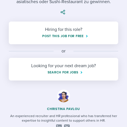
asiatisches oder Sushi-Restaurant zu gewinnen.
Job description templates
Evaluating candidates
I WANT TO LEARN ABOUT...
Workable customer stories
Applying for a job
Interview question templates
Working together with others
Explore Workable
Interview process
Policy templates
Maintaining hiring pipelines
Hiring for this role?
Request a demo
POST THIS JOB FOR FREE
Pay & benefits
Onboarding checklists
Developing & retaining people
Career development
or
Start a free trial
Step-by-step tutorials
Ensuring compliance
Modern working life
Free ebooks & reports
Finding and attracting people
Looking for your next dream job?
SEARCH FOR JOBS
Overall career resources
HR terms
Establishing an employer brand
Workable Academy
Digitizing work processes
Candidate/employee experiences
CHRISTINA PAVLOU
An experienced recruiter and HR professional who has transferred her
expertise to insightful content to support others in HR.