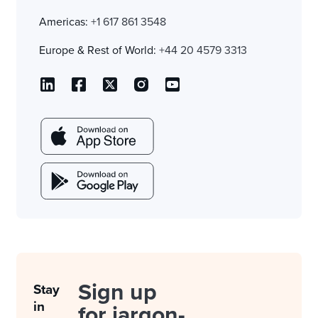
Americas:
+1 617 861 3548
Europe & Rest of World:
+44 20 4579 3313
Sign up
Stay
in
for jargon-