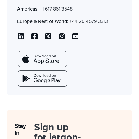
Americas:
+1 617 861 3548
Europe & Rest of World:
+44 20 4579 3313
Sign up
Stay
in
for jargon-