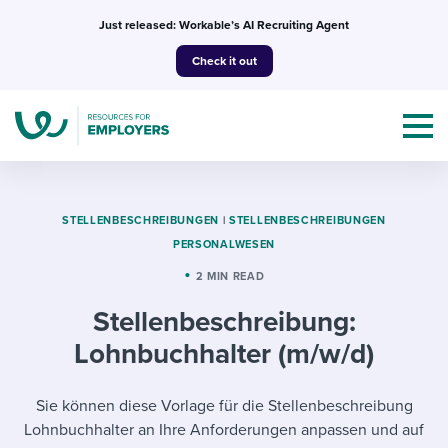
Skip
Just released: Workable’s AI Recruiting Agent
to
Check it out
content
STELLENBESCHREIBUNGEN
|
STELLENBESCHREIBUNGEN
PERSONALWESEN
Topics
2 MIN READ
Stellenbeschreibung:
Templates & Guides
Lohnbuchhalter (m/w/d)
I’m a jobseeker
I NEED HELP WITH...
Sie können diese Vorlage für die Stellenbeschreibung
Mobilizing AI in my work
I WANT...
Attend webinars & events
Lohnbuchhalter an Ihre Anforderungen anpassen und auf