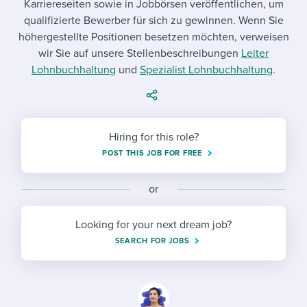
Karriereseiten sowie in Jobbörsen veröffentlichen, um
Job description templates
Evaluating candidates
I WANT TO LEARN ABOUT...
Workable customer stories
qualifizierte Bewerber für sich zu gewinnen. Wenn Sie
Applying for a job
Interview question templates
höhergestellte Positionen besetzen möchten, verweisen
Working together with others
Explore Workable
wir Sie auf unsere Stellenbeschreibungen
Leiter
Interview process
Policy templates
Maintaining hiring pipelines
Lohnbuchhaltung
und
Spezialist Lohnbuchhaltung
.
Request a demo
Pay & benefits
Onboarding checklists
Developing & retaining people
Career development
Start a free trial
Step-by-step tutorials
Ensuring compliance
Hiring for this role?
Modern working life
POST THIS JOB FOR FREE
Free ebooks & reports
Finding and attracting people
Overall career resources
HR terms
Establishing an employer brand
or
Workable Academy
Digitizing work processes
Looking for your next dream job?
SEARCH FOR JOBS
Candidate/employee experiences