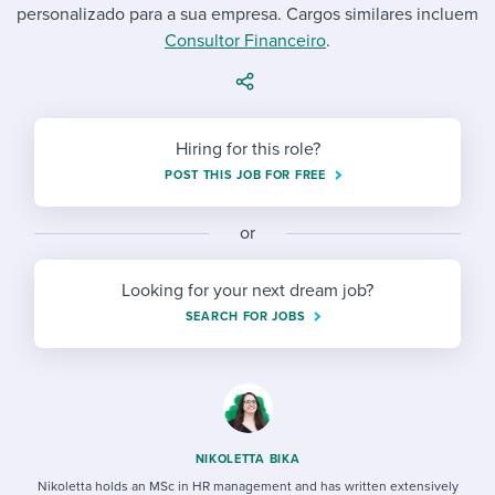
Job description templates
Evaluating candidates
personalizado para a sua empresa. Cargos similares incluem
I WANT TO LEARN ABOUT...
Workable customer stories
Consultor Financeiro
.
Applying for a job
Interview question templates
Working together with others
Explore Workable
Interview process
Policy templates
Maintaining hiring pipelines
Request a demo
Hiring for this role?
Pay & benefits
Onboarding checklists
Developing & retaining people
POST THIS JOB FOR FREE
Career development
Start a free trial
Step-by-step tutorials
Ensuring compliance
or
Modern working life
Free ebooks & reports
Finding and attracting people
Looking for your next dream job?
Overall career resources
HR terms
Establishing an employer brand
SEARCH FOR JOBS
Workable Academy
Digitizing work processes
Candidate/employee experiences
NIKOLETTA BIKA
Nikoletta holds an MSc in HR management and has written extensively