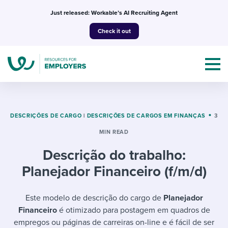
Skip
Just released: Workable’s AI Recruiting Agent
to
Check it out
content
DESCRIÇÕES DE CARGO
|
DESCRIÇÕES DE CARGOS EM FINANÇAS
3
MIN READ
Topics
Descrição do trabalho:
Templates & Guides
Planejador Financeiro (f/m/d)
I’m a jobseeker
I NEED HELP WITH...
Este modelo de descrição do cargo de
Planejador
Financeiro
é otimizado para postagem em quadros de
Mobilizing AI in my work
I WANT...
Attend webinars & events
empregos ou páginas de carreiras on-line e é fácil de ser