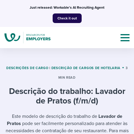
Skip
Just released: Workable’s AI Recruiting Agent
to
Check it out
content
DESCRIÇÕES DE CARGO
|
DESCRIÇÃO DE CARGOS DE HOTELARIA
3
MIN READ
Topics
Descrição do trabalho: Lavador
Templates & Guides
de Pratos (f/m/d)
I’m a jobseeker
I NEED HELP WITH...
Este modelo de descrição do trabalho de
Lavador de
Pratos
pode ser facilmente personalizado para atender às
Mobilizing AI in my work
I WANT...
Attend webinars & events
necessidades de contratação de seu restaurante. Para mais