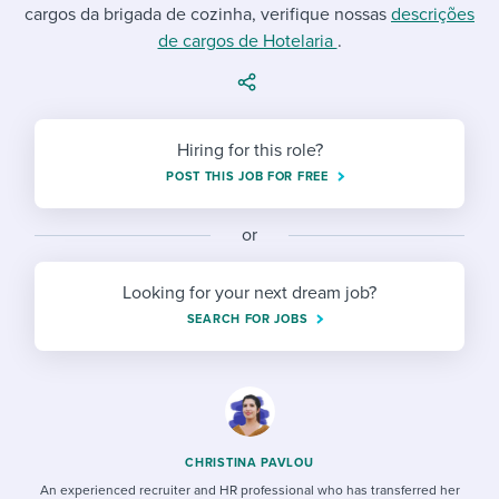
Job description templates
Evaluating candidates
cargos da brigada de cozinha, verifique nossas
I WANT TO LEARN ABOUT...
descrições
Workable customer stories
de cargos de Hotelaria
.
Applying for a job
Interview question templates
Working together with others
Explore Workable
Interview process
Policy templates
Maintaining hiring pipelines
Request a demo
Hiring for this role?
Pay & benefits
Onboarding checklists
Developing & retaining people
POST THIS JOB FOR FREE
Career development
Start a free trial
Step-by-step tutorials
Ensuring compliance
or
Modern working life
Free ebooks & reports
Finding and attracting people
Looking for your next dream job?
Overall career resources
HR terms
Establishing an employer brand
SEARCH FOR JOBS
Workable Academy
Digitizing work processes
Candidate/employee experiences
CHRISTINA PAVLOU
An experienced recruiter and HR professional who has transferred her