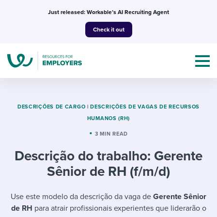
Skip
Just released: Workable’s AI Recruiting Agent
to
Check it out
content
DESCRIÇÕES DE CARGO
|
DESCRIÇÕES DE VAGAS DE RECURSOS
HUMANOS (RH)
Topics
3 MIN READ
Descrição do trabalho: Gerente
Templates & Guides
Sênior de RH (f/m/d)
I’m a jobseeker
I NEED HELP WITH...
Use este modelo da descrição da vaga de
Gerente Sênior
Mobilizing AI in my work
I WANT...
Attend webinars & events
de RH
para atrair profissionais experientes que liderarão o