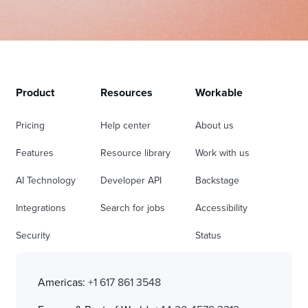
Product
Resources
Workable
Pricing
Help center
About us
Features
Resource library
Work with us
AI Technology
Developer API
Backstage
Integrations
Search for jobs
Accessibility
Security
Status
Americas:
+1 617 861 3548