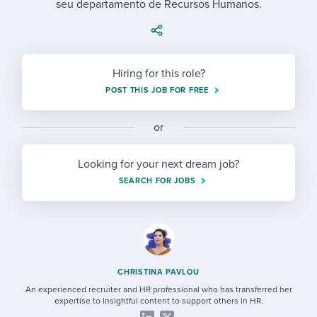
seu departamento de Recursos Humanos.
Job description templates
Evaluating candidates
I WANT TO LEARN ABOUT...
Workable customer stories
Applying for a job
Interview question templates
Working together with others
Explore Workable
Interview process
Policy templates
Maintaining hiring pipelines
Hiring for this role?
Request a demo
POST THIS JOB FOR FREE
Pay & benefits
Onboarding checklists
Developing & retaining people
Career development
or
Start a free trial
Step-by-step tutorials
Ensuring compliance
Modern working life
Free ebooks & reports
Finding and attracting people
Looking for your next dream job?
SEARCH FOR JOBS
Overall career resources
HR terms
Establishing an employer brand
Workable Academy
Digitizing work processes
Candidate/employee experiences
CHRISTINA PAVLOU
An experienced recruiter and HR professional who has transferred her
expertise to insightful content to support others in HR.