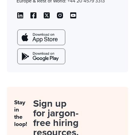
Europe & Rest of World:
+44 20 4579 3313
Sign up
Stay
in
for jargon-
the
free hiring
loop!
resources.