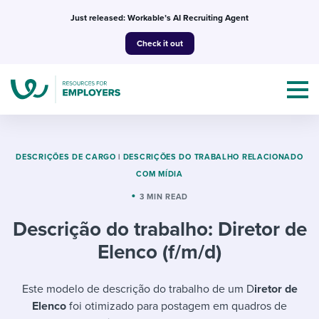
Skip
Just released: Workable’s AI Recruiting Agent
to
Check it out
content
DESCRIÇÕES DE CARGO
|
DESCRIÇÕES DO TRABALHO RELACIONADO
COM MÍDIA
Topics
3 MIN READ
Descrição do trabalho: Diretor de
Templates & Guides
Elenco (f/m/d)
I’m a jobseeker
I NEED HELP WITH...
Este modelo de descrição do trabalho de um D
iretor de
Mobilizing AI in my work
I WANT...
Attend webinars & events
Elenco
foi otimizado para postagem em quadros de