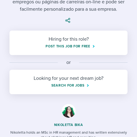
empregos ou páginas de carreiras on-line e pode ser
Job description templates
Evaluating candidates
I WANT TO LEARN ABOUT...
Workable customer stories
facilmente personalizado para a sua empresa.
Applying for a job
Interview question templates
Working together with others
Explore Workable
Interview process
Policy templates
Maintaining hiring pipelines
Request a demo
Hiring for this role?
Pay & benefits
Onboarding checklists
Developing & retaining people
POST THIS JOB FOR FREE
Career development
Start a free trial
Step-by-step tutorials
Ensuring compliance
or
Modern working life
Free ebooks & reports
Finding and attracting people
Looking for your next dream job?
Overall career resources
HR terms
Establishing an employer brand
SEARCH FOR JOBS
Workable Academy
Digitizing work processes
Candidate/employee experiences
NIKOLETTA BIKA
Nikoletta holds an MSc in HR management and has written extensively