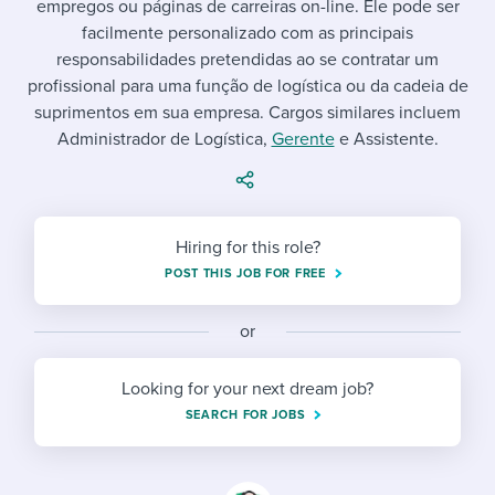
empregos ou páginas de carreiras on-line. Ele pode ser
Job description templates
Evaluating candidates
I WANT TO LEARN ABOUT...
Workable customer stories
facilmente personalizado com as principais
Applying for a job
Interview question templates
responsabilidades pretendidas ao se contratar um
Working together with others
Explore Workable
profissional para uma função de logística ou da cadeia de
Interview process
Policy templates
Maintaining hiring pipelines
suprimentos em sua empresa. Cargos similares incluem
Request a demo
Administrador de Logística,
Gerente
e Assistente.
Pay & benefits
Onboarding checklists
Developing & retaining people
Career development
Start a free trial
Step-by-step tutorials
Ensuring compliance
Hiring for this role?
Modern working life
Free ebooks & reports
Finding and attracting people
POST THIS JOB FOR FREE
Overall career resources
HR terms
Establishing an employer brand
or
Workable Academy
Digitizing work processes
Looking for your next dream job?
Candidate/employee experiences
SEARCH FOR JOBS