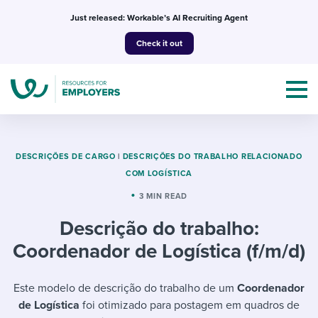
Skip
Just released: Workable’s AI Recruiting Agent
to
Check it out
content
DESCRIÇÕES DE CARGO
|
DESCRIÇÕES DO TRABALHO RELACIONADO
COM LOGÍSTICA
Topics
3 MIN READ
Descrição do trabalho:
Templates & Guides
Coordenador de Logística (f/m/d)
I’m a jobseeker
I NEED HELP WITH...
Este modelo de descrição do trabalho de um
Coordenador
Mobilizing AI in my work
I WANT...
Attend webinars & events
de Logística
foi otimizado para postagem em quadros de