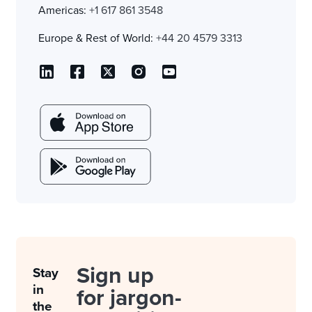
Americas:
+1 617 861 3548
Europe & Rest of World:
+44 20 4579 3313
Sign up
Stay
in
for jargon-
the