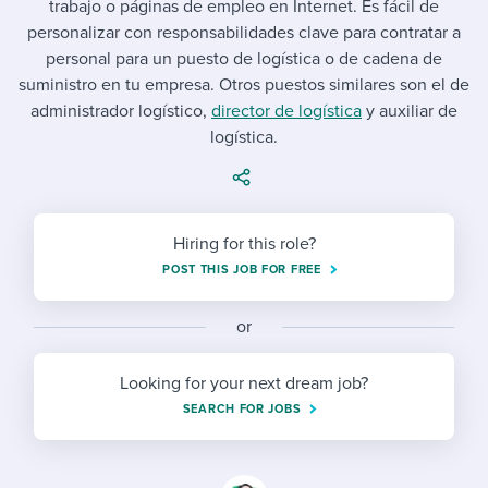
trabajo o páginas de empleo en Internet. Es fácil de
Job description templates
Evaluating candidates
I WANT TO LEARN ABOUT...
Workable customer stories
personalizar con responsabilidades clave para contratar a
Applying for a job
Interview question templates
personal para un puesto de logística o de cadena de
Working together with others
Explore Workable
suministro en tu empresa. Otros puestos similares son el de
Interview process
Policy templates
Maintaining hiring pipelines
administrador logístico,
director de logística
y auxiliar de
Request a demo
logística.
Pay & benefits
Onboarding checklists
Developing & retaining people
Career development
Start a free trial
Step-by-step tutorials
Ensuring compliance
Hiring for this role?
Modern working life
Free ebooks & reports
Finding and attracting people
POST THIS JOB FOR FREE
Overall career resources
HR terms
Establishing an employer brand
or
Workable Academy
Digitizing work processes
Looking for your next dream job?
Candidate/employee experiences
SEARCH FOR JOBS