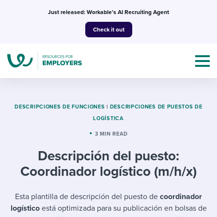
Skip
Just released: Workable’s AI Recruiting Agent
to
Check it out
content
DESCRIPCIONES DE FUNCIONES
|
DESCRIPCIONES DE PUESTOS DE
LOGÍSTICA
Topics
3 MIN READ
Descripción del puesto:
Templates & Guides
Coordinador logístico (m/h/x)
I’m a jobseeker
I NEED HELP WITH...
Esta plantilla de descripción del puesto de
coordinador
Mobilizing AI in my work
I WANT...
Attend webinars & events
logístico
está optimizada para su publicación en bolsas de