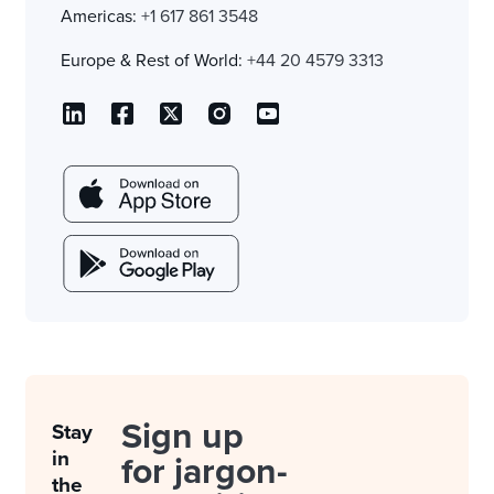
Americas:
+1 617 861 3548
Europe & Rest of World:
+44 20 4579 3313
Sign up
Stay
in
for jargon-
the