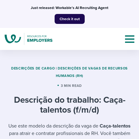
Skip
Just released: Workable’s AI Recruiting Agent
to
Check it out
content
DESCRIÇÕES DE CARGO
|
DESCRIÇÕES DE VAGAS DE RECURSOS
HUMANOS (RH)
Topics
3 MIN READ
Descrição do trabalho: Caça-
Templates & Guides
talentos (f/m/d)
I’m a jobseeker
I NEED HELP WITH...
Use este modelo da descrição da vaga de
Caça-talentos
Mobilizing AI in my work
I WANT...
Attend webinars & events
para atrair e contratar profissionais de RH. Você também