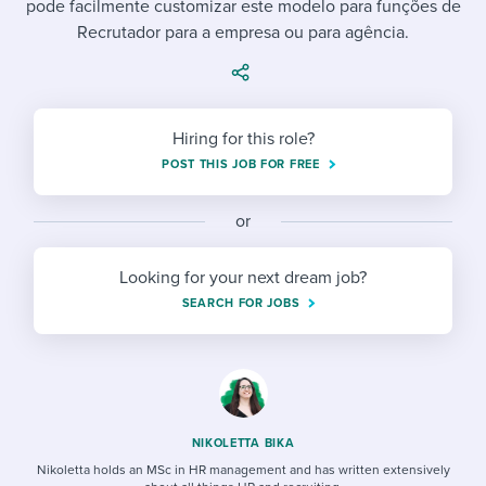
pode facilmente customizar este modelo para funções de
Job description templates
Evaluating candidates
I WANT TO LEARN ABOUT...
Workable customer stories
Recrutador para a empresa ou para agência.
Applying for a job
Interview question templates
Working together with others
Explore Workable
Interview process
Policy templates
Maintaining hiring pipelines
Request a demo
Hiring for this role?
Pay & benefits
Onboarding checklists
Developing & retaining people
POST THIS JOB FOR FREE
Career development
Start a free trial
Step-by-step tutorials
Ensuring compliance
or
Modern working life
Free ebooks & reports
Finding and attracting people
Looking for your next dream job?
Overall career resources
HR terms
Establishing an employer brand
SEARCH FOR JOBS
Workable Academy
Digitizing work processes
Candidate/employee experiences
NIKOLETTA BIKA
Nikoletta holds an MSc in HR management and has written extensively