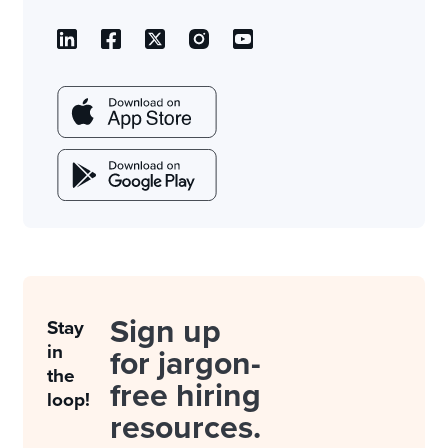
Sign up
Stay
in
for jargon-
the
free hiring
loop!
resources.