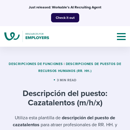
Skip
Just released: Workable’s AI Recruiting Agent
to
Check it out
content
DESCRIPCIONES DE FUNCIONES
|
DESCRIPCIONES DE PUESTOS DE
RECURSOS HUMANOS (RR. HH.)
Topics
3 MIN READ
Descripción del puesto:
Templates & Guides
Cazatalentos (m/h/x)
I’m a jobseeker
I NEED HELP WITH...
Utiliza esta plantilla de
descripción del puesto de
Mobilizing AI in my work
I WANT...
Attend webinars & events
cazatalentos
para atraer profesionales de RR. HH. y