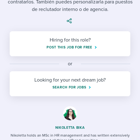
contratarlos. También puedes personalizarla para puestos
Job description templates
Evaluating candidates
I WANT TO LEARN ABOUT...
Workable customer stories
de reclutador interno o de agencia.
Applying for a job
Interview question templates
Working together with others
Explore Workable
Interview process
Policy templates
Maintaining hiring pipelines
Request a demo
Hiring for this role?
Pay & benefits
Onboarding checklists
Developing & retaining people
POST THIS JOB FOR FREE
Career development
Start a free trial
Step-by-step tutorials
Ensuring compliance
or
Modern working life
Free ebooks & reports
Finding and attracting people
Looking for your next dream job?
Overall career resources
HR terms
Establishing an employer brand
SEARCH FOR JOBS
Workable Academy
Digitizing work processes
Candidate/employee experiences
NIKOLETTA BIKA
Nikoletta holds an MSc in HR management and has written extensively