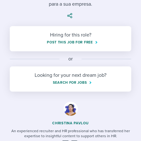
Job description templates
Evaluating candidates
para a sua empresa.
I WANT TO LEARN ABOUT...
Workable customer stories
Applying for a job
Interview question templates
Working together with others
Explore Workable
Interview process
Policy templates
Maintaining hiring pipelines
Hiring for this role?
Request a demo
Pay & benefits
POST THIS JOB FOR FREE
Onboarding checklists
Developing & retaining people
Career development
Start a free trial
Step-by-step tutorials
Ensuring compliance
or
Modern working life
Free ebooks & reports
Finding and attracting people
Looking for your next dream job?
SEARCH FOR JOBS
Overall career resources
HR terms
Establishing an employer brand
Workable Academy
Digitizing work processes
Candidate/employee experiences
CHRISTINA PAVLOU
An experienced recruiter and HR professional who has transferred her
expertise to insightful content to support others in HR.