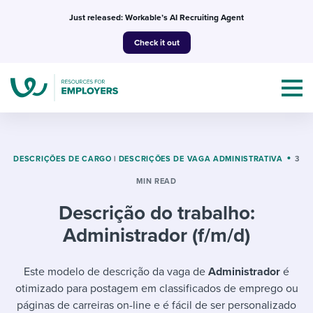
Skip
Just released: Workable’s AI Recruiting Agent
to
Check it out
content
DESCRIÇÕES DE CARGO
|
DESCRIÇÕES DE VAGA ADMINISTRATIVA
3
MIN READ
Topics
Descrição do trabalho:
Templates & Guides
Administrador (f/m/d)
I’m a jobseeker
I NEED HELP WITH...
Este modelo de descrição da vaga de
Administrador
é
otimizado para postagem em classificados de emprego ou
Mobilizing AI in my work
I WANT...
Attend webinars & events
páginas de carreiras on-line e é fácil de ser personalizado