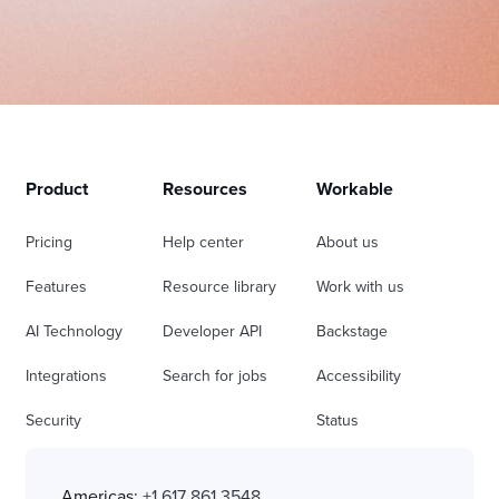
Product
Resources
Workable
Pricing
Help center
About us
Features
Resource library
Work with us
AI Technology
Developer API
Backstage
Integrations
Search for jobs
Accessibility
Security
Status
Americas:
+1 617 861 3548