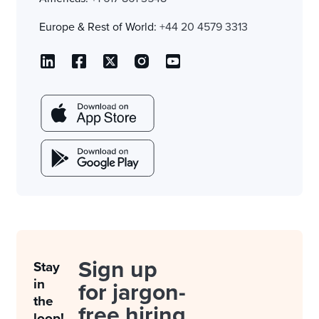
Europe & Rest of World:
+44 20 4579 3313
Sign up
Stay
in
for jargon-
the
free hiring
loop!