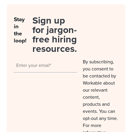
Sign up
Stay
in
for jargon-
the
free hiring
loop!
resources.
By subscribing,
you consent to
be contacted by
Workable about
our relevant
content,
products and
events. You can
opt-out any time.
For more