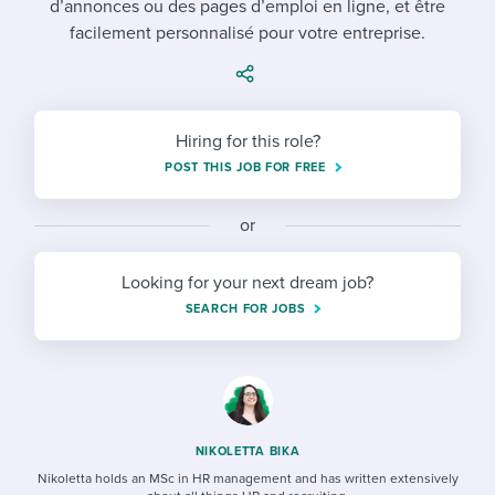
d’annonces ou des pages d’emploi en ligne, et être
Job description templates
Evaluating candidates
I WANT TO LEARN ABOUT...
Workable customer stories
facilement personnalisé pour votre entreprise.
Applying for a job
Interview question templates
Working together with others
Explore Workable
Interview process
Policy templates
Maintaining hiring pipelines
Request a demo
Hiring for this role?
Pay & benefits
Onboarding checklists
Developing & retaining people
POST THIS JOB FOR FREE
Career development
Start a free trial
Step-by-step tutorials
Ensuring compliance
or
Modern working life
Free ebooks & reports
Finding and attracting people
Looking for your next dream job?
Overall career resources
HR terms
Establishing an employer brand
SEARCH FOR JOBS
Workable Academy
Digitizing work processes
Candidate/employee experiences
NIKOLETTA BIKA
Nikoletta holds an MSc in HR management and has written extensively