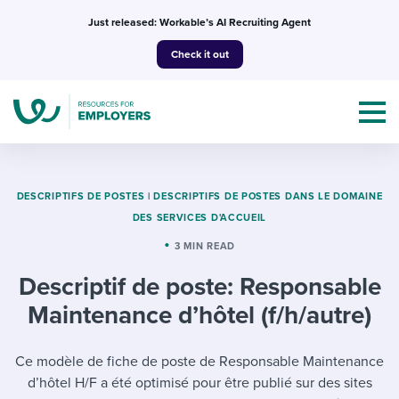
Skip
Just released: Workable’s AI Recruiting Agent
to
Check it out
content
DESCRIPTIFS DE POSTES
|
DESCRIPTIFS DE POSTES DANS LE DOMAINE
DES SERVICES D'ACCUEIL
Topics
3 MIN READ
Descriptif de poste: Responsable
Templates & Guides
Maintenance d’hôtel (f/h/autre)
I’m a jobseeker
I NEED HELP WITH...
Ce modèle de fiche de poste de Responsable Maintenance
Mobilizing AI in my work
I WANT...
Attend webinars & events
d’hôtel H/F a été optimisé pour être publié sur des sites