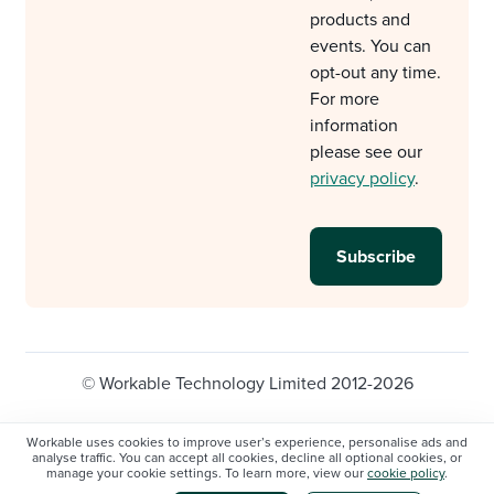
products and
events. You can
opt-out any time.
For more
information
please see our
privacy policy
.
© Workable Technology Limited 2012-2026
Legal
Privacy policy
Cookie Settings
Workable uses cookies to improve user’s experience, personalise ads and
analyse traffic. You can accept all cookies, decline all optional cookies, or
Do not sell/share my personal information
manage your cookie settings. To learn more, view our
cookie policy
.