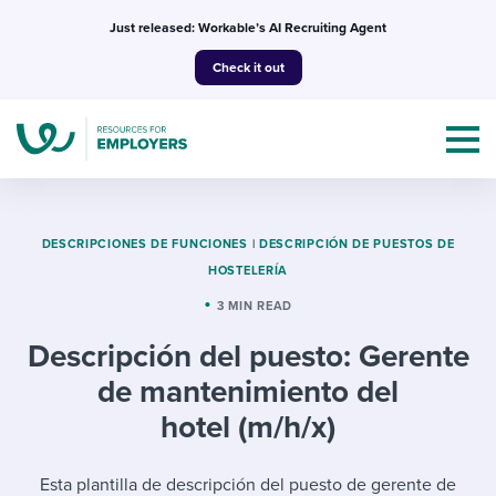
Skip
Just released: Workable’s AI Recruiting Agent
to
Check it out
content
DESCRIPCIONES DE FUNCIONES
|
DESCRIPCIÓN DE PUESTOS DE
HOSTELERÍA
Topics
3 MIN READ
Descripción del puesto: Gerente
Templates & Guides
de mantenimiento del
I’m a jobseeker
hotel (m/h/x)
I NEED HELP WITH...
Mobilizing AI in my work
I WANT...
Attend webinars & events
Esta plantilla de descripción del puesto de gerente de