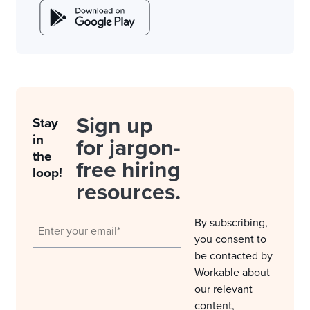
Sign up
Stay
in
for jargon-
the
free hiring
loop!
resources.
By subscribing,
you consent to
be contacted by
Workable about
our relevant
content,