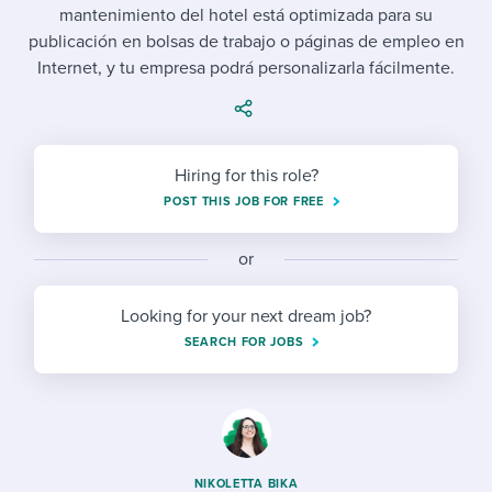
Job description templates
Evaluating candidates
I WANT TO LEARN ABOUT...
mantenimiento del hotel está optimizada para su
Workable customer stories
publicación en bolsas de trabajo o páginas de empleo en
Applying for a job
Interview question templates
Working together with others
Explore Workable
Internet, y tu empresa podrá personalizarla fácilmente.
Interview process
Policy templates
Maintaining hiring pipelines
Request a demo
Pay & benefits
Onboarding checklists
Developing & retaining people
Hiring for this role?
Career development
Start a free trial
Step-by-step tutorials
Ensuring compliance
POST THIS JOB FOR FREE
Modern working life
Free ebooks & reports
Finding and attracting people
or
Overall career resources
HR terms
Establishing an employer brand
Looking for your next dream job?
SEARCH FOR JOBS
Workable Academy
Digitizing work processes
Candidate/employee experiences
NIKOLETTA BIKA