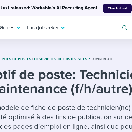
Just released: Workable’s AI Recruiting Agent
Check it out
 Guides
I’m a jobseeker
IPTIFS DE POSTES
|
DESCRIPTIFS DE POSTES SITES
3 MIN READ
tif de poste: Technic
For your job search:
To hear from others:
aintenance (f/h/autre
INTERVIEWS & ANSWERS
Or browse by trending
g candidates
 question templates
 process
Typical interview
EXPERT INSIGHTS
questions and potential
FLEX WORK
ng hiring pipelines
g checklists
evelopment
Get insights, guidance,
odèle de fiche de poste de technicien(ne)
answers for each.
A flexible workplace
and tips from those in
é optimisé à des fins de publication sur de
 compliance
ks & reports
areer resources
means new ways of
the know.
es pages d’emploi en ligne, ainsi que pou
working. Pick up tips