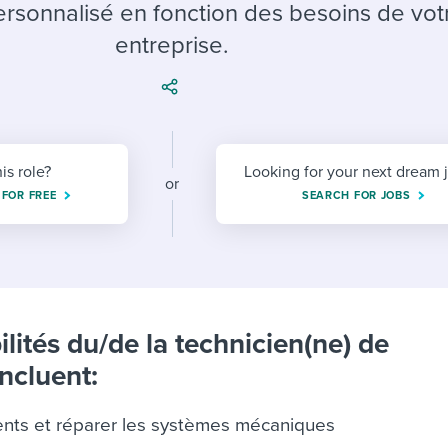
ing an employer brand
 Academy
and tricks for success.
rsonnalisé en fonction des besoins de vot
entreprise.
e/employee experiences
Workable customer stories
Workable customer stories
Workable customer stories
his role?
Looking for your next dream 
or
 FOR FREE
SEARCH FOR JOBS
lités du/de la technicien(ne) de
ncluent:
ents et réparer les systèmes mécaniques