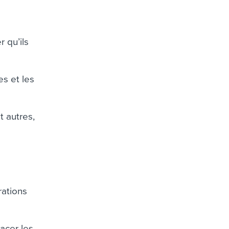
 qu’ils
s et les
t autres,
rations
acer les