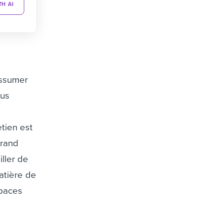
TH AI
assumer
ous
etien est
grand
iller de
atière de
spaces