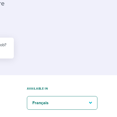
reverse that?
Learn to stay ahead.
re
Explore Workable
Explore Workable
Explore Workable
job?
AVAILABLE IN
Français