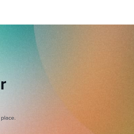
r
 place.