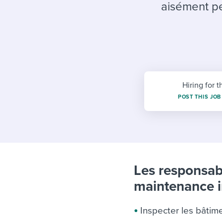
Finding and attracting people
HR terms
Establish
Workable
aisément pe
Digitizing work processes
Candidat
Attend webinars & events
Attend webinars & events
Attend webinars & events
Hiring for t
POST THIS JOB
Les responsabi
maintenance i
Inspecter les bâtim