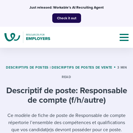
Skip
Just released: Workable’s AI Recruiting Agent
to
Check it out
content
DESCRIPTIFS DE POSTES
|
DESCRIPTIFS DE POSTES DE VENTE
3 MIN
READ
Topics
Descriptif de poste: Responsable
Templates & Guides
de compte (f/h/autre)
I’m a jobseeker
I NEED HELP WITH...
Ce modèle de fiche de poste de Responsable de compte
répertorie l’ensemble des compétences et qualifications
Mobilizing AI in my work
I WANT...
Attend webinars & events
que vos candidat(e)s devront posséder pour ce poste.