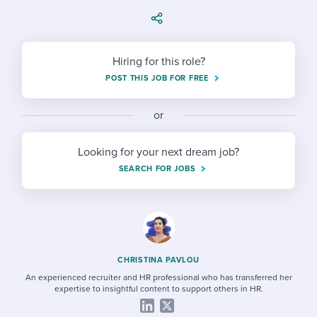
Job description templates
Evaluating candidates
I WANT TO LEARN ABOUT...
Workable customer stories
Applying for a job
Interview question templates
Working together with others
Explore Workable
Hiring for this role?
Interview process
Policy templates
Maintaining hiring pipelines
POST THIS JOB FOR FREE
Request a demo
Pay & benefits
Onboarding checklists
Developing & retaining people
or
Career development
Start a free trial
Step-by-step tutorials
Ensuring compliance
Looking for your next dream job?
Modern working life
Free ebooks & reports
Finding and attracting people
SEARCH FOR JOBS
Overall career resources
HR terms
Establishing an employer brand
Workable Academy
Digitizing work processes
Candidate/employee experiences
CHRISTINA PAVLOU
An experienced recruiter and HR professional who has transferred her
expertise to insightful content to support others in HR.