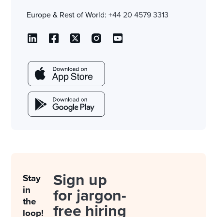
Europe & Rest of World:
+44 20 4579 3313
Sign up
Stay
in
for jargon-
the
free hiring
loop!