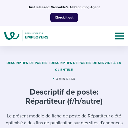
Skip
Just released: Workable’s AI Recruiting Agent
to
Check it out
content
DESCRIPTIFS DE POSTES
|
DESCRIPTIFS DE POSTES DE SERVICE À LA
CLIENTÈLE
Topics
3 MIN READ
Descriptif de poste:
Templates & Guides
Répartiteur (f/h/autre)
I’m a jobseeker
I NEED HELP WITH...
Le présent modèle de fiche de poste de Répartiteur a été
Mobilizing AI in my work
I WANT...
Attend webinars & events
optimisé à des fins de publication sur des sites d’annonces