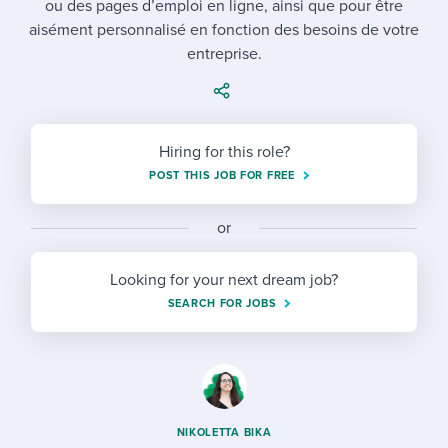
ou des pages d’emploi en ligne, ainsi que pour être
Job description templates
Evaluating candidates
I WANT TO LEARN ABOUT...
Workable customer stories
aisément personnalisé en fonction des besoins de votre
Applying for a job
Interview question templates
Working together with others
entreprise.
Explore Workable
Interview process
Policy templates
Maintaining hiring pipelines
Request a demo
Pay & benefits
Onboarding checklists
Developing & retaining people
Hiring for this role?
POST THIS JOB FOR FREE
Career development
Start a free trial
Step-by-step tutorials
Ensuring compliance
Modern working life
Free ebooks & reports
or
Finding and attracting people
Overall career resources
HR terms
Establishing an employer brand
Looking for your next dream job?
SEARCH FOR JOBS
Workable Academy
Digitizing work processes
Candidate/employee experiences
NIKOLETTA BIKA