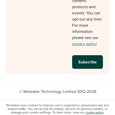
content,
products and
events. You can
opt-out any time.
For more
information
please see our
privacy policy
.
© Workable Technology Limited 2012-2026
Legal
Privacy policy
Cookie Settings
Workable uses cookies to improve user’s experience, personalise ads and
analyse traffic. You can accept all cookies, decline all optional cookies, or
Do not sell/share my personal information
manage your cookie settings. To learn more, view our
cookie policy
.