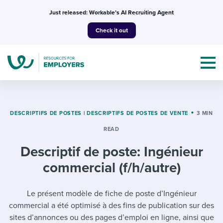
Skip
Just released: Workable’s AI Recruiting Agent
to
Check it out
content
DESCRIPTIFS DE POSTES
|
DESCRIPTIFS DE POSTES DE VENTE
3 MIN
READ
Topics
Descriptif de poste: Ingénieur
Templates & Guides
commercial (f/h/autre)
I’m a jobseeker
I NEED HELP WITH...
Le présent modèle de fiche de poste d’Ingénieur
commercial a été optimisé à des fins de publication sur des
Mobilizing AI in my work
I WANT...
Attend webinars & events
sites d’annonces ou des pages d’emploi en ligne, ainsi que