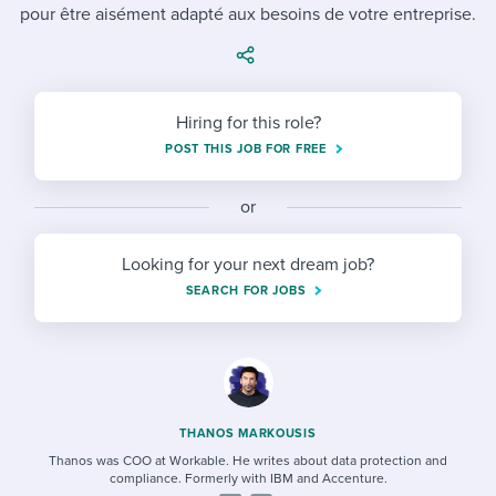
Job description templates
Evaluating candidates
pour être aisément adapté aux besoins de votre entreprise.
I WANT TO LEARN ABOUT...
Workable customer stories
Applying for a job
Interview question templates
Working together with others
Explore Workable
Interview process
Policy templates
Maintaining hiring pipelines
Hiring for this role?
Request a demo
Pay & benefits
POST THIS JOB FOR FREE
Onboarding checklists
Developing & retaining people
Career development
Start a free trial
Step-by-step tutorials
Ensuring compliance
or
Modern working life
Free ebooks & reports
Finding and attracting people
Looking for your next dream job?
SEARCH FOR JOBS
Overall career resources
HR terms
Establishing an employer brand
Workable Academy
Digitizing work processes
Candidate/employee experiences
THANOS MARKOUSIS
Thanos was COO at Workable. He writes about data protection and
compliance. Formerly with IBM and Accenture.