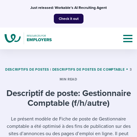
Skip
Just released: Workable’s AI Recruiting Agent
to
Check it out
content
DESCRIPTIFS DE POSTES
|
DESCRIPTIFS DE POSTES DE COMPTABLE
3
MIN READ
Topics
Descriptif de poste: Gestionnaire
Templates & Guides
Comptable (f/h/autre)
I’m a jobseeker
I NEED HELP WITH...
Le présent modèle de Fiche de poste de Gestionnaire
comptable a été optimisé à des fins de publication sur des
Mobilizing AI in my work
I WANT...
Attend webinars & events
sites d’annonces ou des pages d’emploi en ligne. Il peut