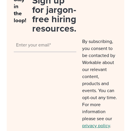
Sign up
in
for jargon-
the
free hiring
loop!
resources.
By subscribing,
you consent to
be contacted by
Workable about
our relevant
content,
products and
events. You can
opt-out any time.
For more
information
please see our
privacy policy
.