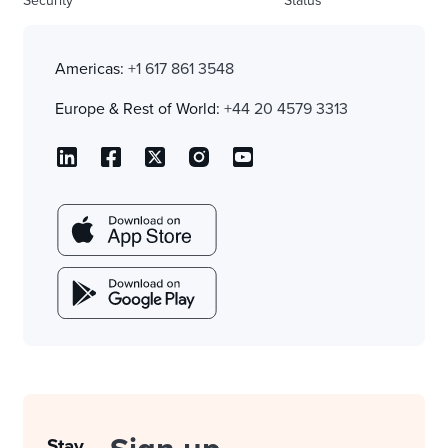
Security
Status
Americas:
+1 617 861 3548
Europe & Rest of World:
+44 20 4579 3313
Stay