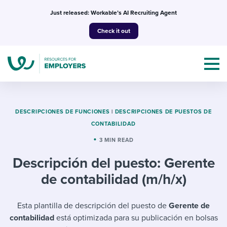
Skip
Just released: Workable’s AI Recruiting Agent
to
Check it out
content
DESCRIPCIONES DE FUNCIONES
|
DESCRIPCIONES DE PUESTOS DE
CONTABILIDAD
Topics
3 MIN READ
Descripción del puesto: Gerente
Templates & Guides
de contabilidad (m/h/x)
I’m a jobseeker
I NEED HELP WITH...
Esta plantilla de descripción del puesto de
Gerente de
Mobilizing AI in my work
I WANT...
Attend webinars & events
contabilidad
está optimizada para su publicación en bolsas