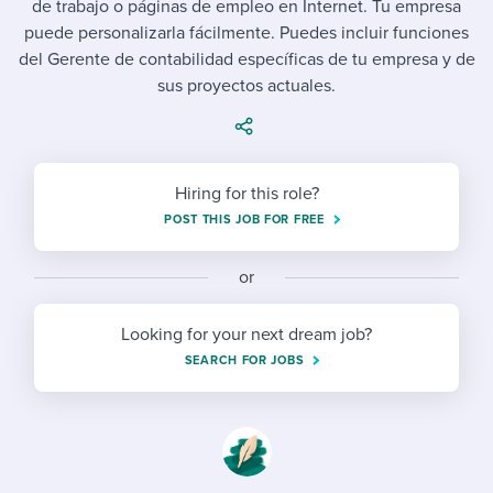
de trabajo o páginas de empleo en Internet. Tu empresa
Job description templates
Evaluating candidates
I WANT TO LEARN ABOUT...
Workable customer stories
puede personalizarla fácilmente. Puedes incluir funciones
Applying for a job
Interview question templates
del Gerente de contabilidad específicas de tu empresa y de
Working together with others
Explore Workable
sus proyectos actuales.
Interview process
Policy templates
Maintaining hiring pipelines
Request a demo
Pay & benefits
Onboarding checklists
Developing & retaining people
Hiring for this role?
Career development
Start a free trial
Step-by-step tutorials
Ensuring compliance
POST THIS JOB FOR FREE
Modern working life
Free ebooks & reports
Finding and attracting people
or
Overall career resources
HR terms
Establishing an employer brand
Looking for your next dream job?
Workable Academy
Digitizing work processes
SEARCH FOR JOBS
Candidate/employee experiences