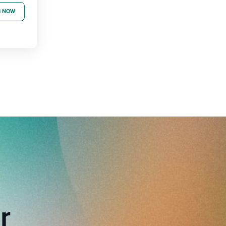
B NOW
r