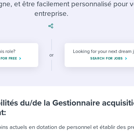
ing an employer brand
 Academy
and tricks for success.
igne, et être facilement personnalisé pour v
entreprise.
e/employee experiences
Workable customer stories
Workable customer stories
Workable customer stories
his role?
Looking for your next dream 
or
 FOR FREE
SEARCH FOR JOBS
lités du/de la Gestionnaire acquisit
t:
ins actuels en dotation de personnel et établir des pr