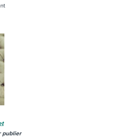
ent
et
 publier