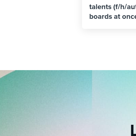
talents (f/h/a
boards at onc