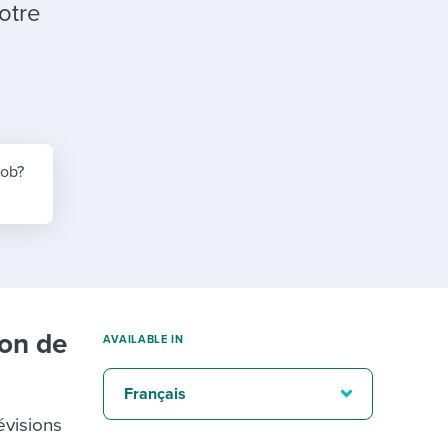
reverse that?
Learn to stay ahead.
otre
Explore Workable
Explore Workable
Explore Workable
job?
ion de
AVAILABLE IN
Français
évisions