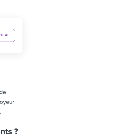
TH AI
e
 de
loyeur
.
nts ?