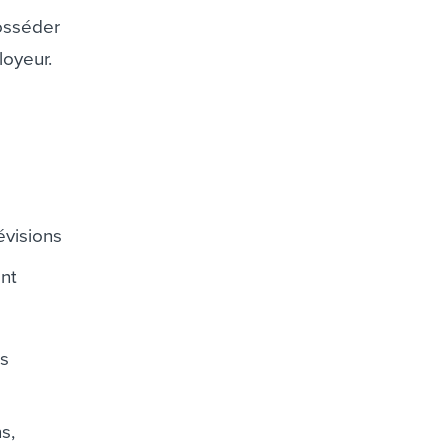
posséder
loyeur.
évisions
nt
rs
s,