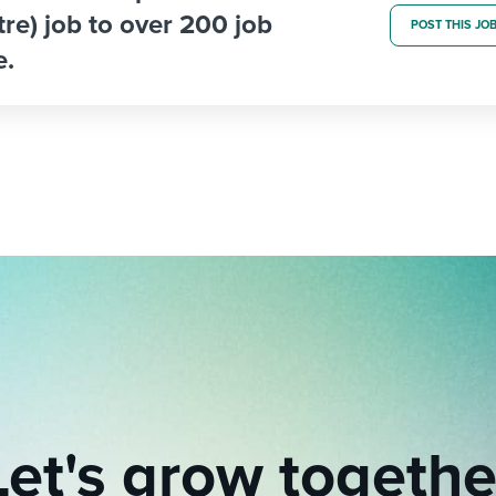
utre) job to over 200 job
POST THIS JO
e.
Let's grow togethe