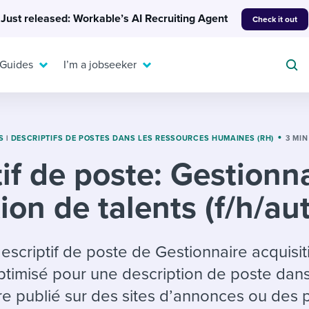
Just released: Workable’s AI Recruiting Agent
Check it out
 Guides
I’m a jobseeker
S
|
DESCRIPTIFS DE POSTES DANS LES RESSOURCES HUMAINES (RH)
3 MI
if de poste: Gestionn
For your job search:
To hear from others:
ion de talents (f/h/aut
INTERVIEWS & ANSWERS
Or browse by trending
g candidates
 question templates
 process
Typical interview
EXPERT INSIGHTS
questions and potential
FLEX WORK
ng hiring pipelines
g checklists
evelopment
Get insights, guidance,
scriptif de poste de Gestionnaire acquisit
answers for each.
A flexible workplace
and tips from those in
optimisé pour une description de poste dans
 compliance
ks & reports
areer resources
means new ways of
the know.
re publié sur des sites d’annonces ou des
working. Pick up tips