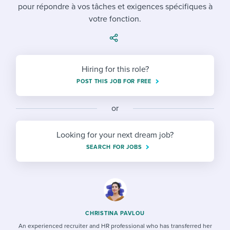
Job description templates
Evaluating candidates
pour répondre à vos tâches et exigences spécifiques à
I WANT TO LEARN ABOUT...
Workable customer stories
votre fonction.
Applying for a job
Interview question templates
Working together with others
Explore Workable
Interview process
Policy templates
Maintaining hiring pipelines
Request a demo
Hiring for this role?
Pay & benefits
Onboarding checklists
Developing & retaining people
POST THIS JOB FOR FREE
Career development
Start a free trial
Step-by-step tutorials
Ensuring compliance
or
Modern working life
Free ebooks & reports
Finding and attracting people
Looking for your next dream job?
Overall career resources
HR terms
Establishing an employer brand
SEARCH FOR JOBS
Workable Academy
Digitizing work processes
Candidate/employee experiences
CHRISTINA PAVLOU
An experienced recruiter and HR professional who has transferred her