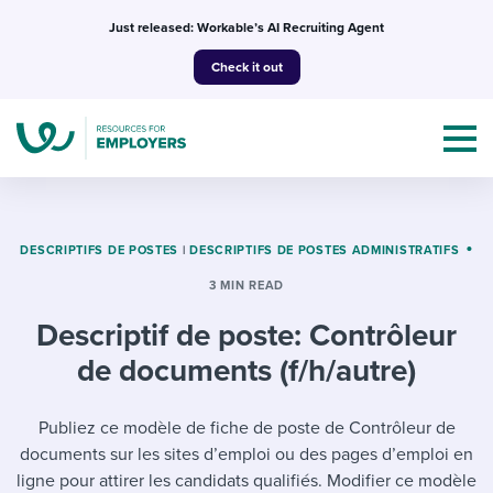
Skip
Just released: Workable’s AI Recruiting Agent
to
Check it out
content
DESCRIPTIFS DE POSTES
|
DESCRIPTIFS DE POSTES ADMINISTRATIFS
3 MIN READ
Topics
Descriptif de poste: Contrôleur
Templates & Guides
de documents (f/h/autre)
I’m a jobseeker
I NEED HELP WITH...
Publiez ce modèle de fiche de poste de Contrôleur de
documents sur les sites d’emploi ou des pages d’emploi en
Mobilizing AI in my work
I WANT...
Attend webinars & events
ligne pour attirer les candidats qualifiés. Modifier ce modèle