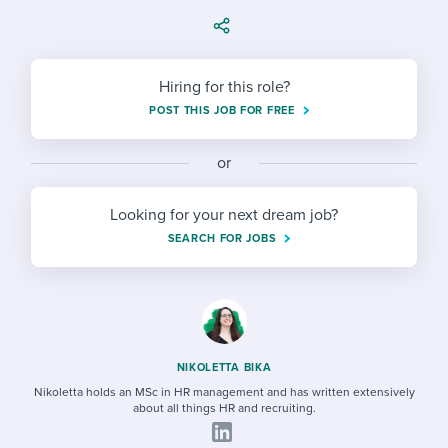
Job description templates
Evaluating candidates
I WANT TO LEARN ABOUT...
Workable customer stories
Applying for a job
Interview question templates
Working together with others
Explore Workable
Hiring for this role?
Interview process
Policy templates
Maintaining hiring pipelines
POST THIS JOB FOR FREE
Request a demo
Pay & benefits
Onboarding checklists
Developing & retaining people
or
Career development
Start a free trial
Step-by-step tutorials
Ensuring compliance
Looking for your next dream job?
Modern working life
Free ebooks & reports
Finding and attracting people
SEARCH FOR JOBS
Overall career resources
HR terms
Establishing an employer brand
Workable Academy
Digitizing work processes
Candidate/employee experiences
NIKOLETTA BIKA
Nikoletta holds an MSc in HR management and has written extensively
about all things HR and recruiting.