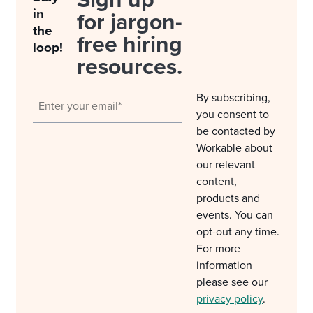
Sign up
in
for jargon-
the
free hiring
loop!
resources.
By subscribing,
you consent to
be contacted by
Workable about
our relevant
content,
products and
events. You can
opt-out any time.
For more
information
please see our
privacy policy
.