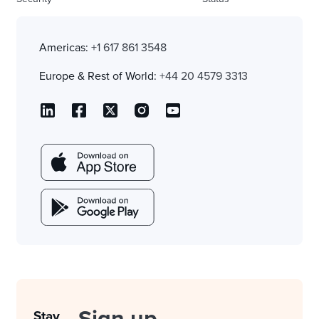
Americas:
+1 617 861 3548
Europe & Rest of World:
+44 20 4579 3313
Stay