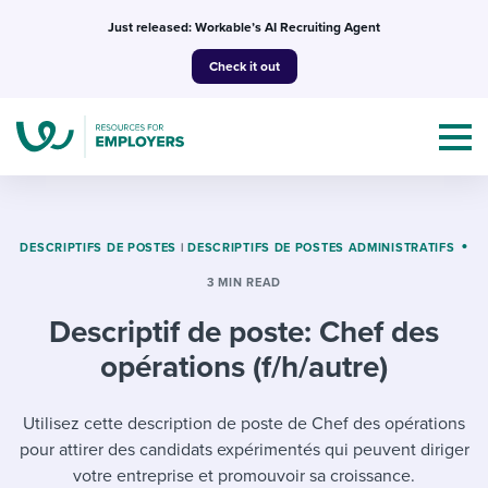
Skip
Just released: Workable’s AI Recruiting Agent
to
Check it out
content
DESCRIPTIFS DE POSTES
|
DESCRIPTIFS DE POSTES ADMINISTRATIFS
3 MIN READ
Topics
Descriptif de poste: Chef des
Templates & Guides
opérations (f/h/autre)
I’m a jobseeker
I NEED HELP WITH...
Utilisez cette description de poste de Chef des opérations
pour attirer des candidats expérimentés qui peuvent diriger
Mobilizing AI in my work
I WANT...
Attend webinars & events
votre entreprise et promouvoir sa croissance.