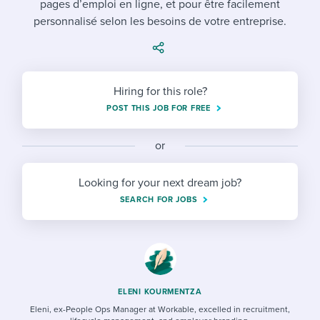
pages d’emploi en ligne, et pour être facilement
Job description templates
Evaluating candidates
I WANT TO LEARN ABOUT...
Workable customer stories
personnalisé selon les besoins de votre entreprise.
Applying for a job
Interview question templates
Working together with others
Explore Workable
Interview process
Policy templates
Maintaining hiring pipelines
Request a demo
Hiring for this role?
Pay & benefits
Onboarding checklists
Developing & retaining people
POST THIS JOB FOR FREE
Career development
Start a free trial
Step-by-step tutorials
Ensuring compliance
or
Modern working life
Free ebooks & reports
Finding and attracting people
Looking for your next dream job?
Overall career resources
HR terms
Establishing an employer brand
SEARCH FOR JOBS
Workable Academy
Digitizing work processes
Candidate/employee experiences
ELENI KOURMENTZA
Eleni, ex-People Ops Manager at Workable, excelled in recruitment,