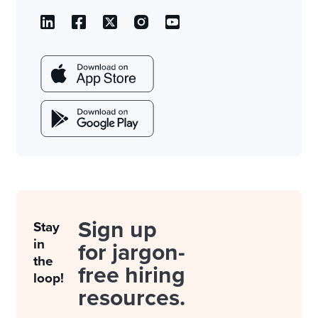
Sign up
Stay
in
for jargon-
the
free hiring
loop!
resources.