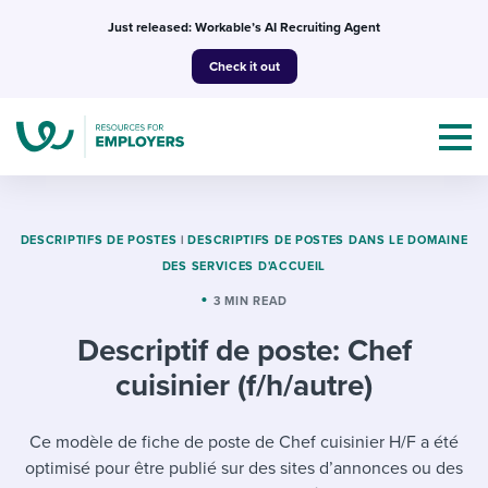
Skip
Just released: Workable’s AI Recruiting Agent
to
Check it out
content
DESCRIPTIFS DE POSTES
|
DESCRIPTIFS DE POSTES DANS LE DOMAINE
DES SERVICES D'ACCUEIL
Topics
3 MIN READ
Descriptif de poste: Chef
Templates & Guides
cuisinier (f/h/autre)
I’m a jobseeker
I NEED HELP WITH...
Ce modèle de fiche de poste de Chef cuisinier H/F a été
Mobilizing AI in my work
I WANT...
Attend webinars & events
optimisé pour être publié sur des sites d’annonces ou des