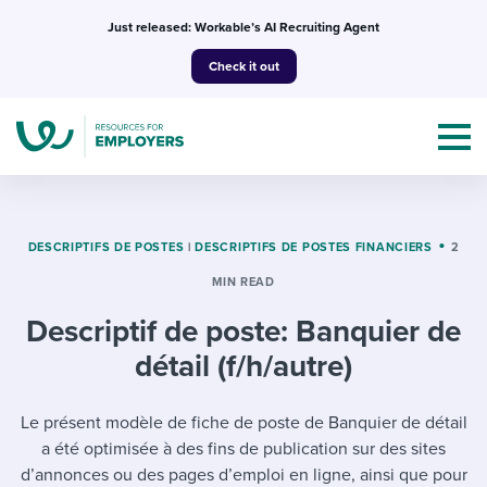
Skip
Just released: Workable’s AI Recruiting Agent
to
Check it out
content
DESCRIPTIFS DE POSTES
|
DESCRIPTIFS DE POSTES FINANCIERS
2
MIN READ
Topics
Descriptif de poste: Banquier de
Templates & Guides
détail (f/h/autre)
I’m a jobseeker
I NEED HELP WITH...
Le présent modèle de fiche de poste de Banquier de détail
a été optimisée à des fins de publication sur des sites
Mobilizing AI in my work
I WANT...
Attend webinars & events
d’annonces ou des pages d’emploi en ligne, ainsi que pour