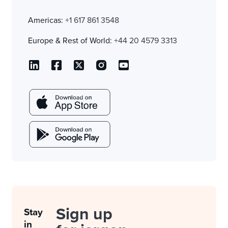
Americas:
+1 617 861 3548
Europe & Rest of World:
+44 20 4579 3313
Sign up
Stay
in