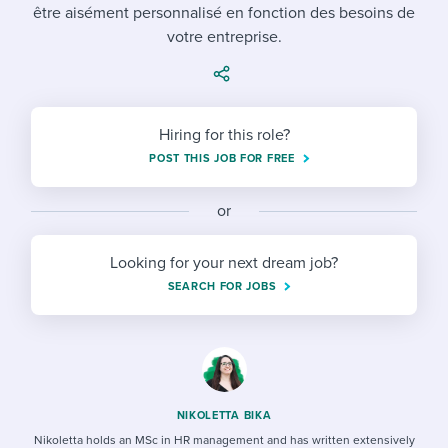
Job description templates
Evaluating candidates
être aisément personnalisé en fonction des besoins de
I WANT TO LEARN ABOUT...
Workable customer stories
votre entreprise.
Applying for a job
Interview question templates
Working together with others
Explore Workable
Interview process
Policy templates
Maintaining hiring pipelines
Request a demo
Hiring for this role?
Pay & benefits
Onboarding checklists
Developing & retaining people
POST THIS JOB FOR FREE
Career development
Start a free trial
Step-by-step tutorials
Ensuring compliance
or
Modern working life
Free ebooks & reports
Finding and attracting people
Looking for your next dream job?
Overall career resources
HR terms
Establishing an employer brand
SEARCH FOR JOBS
Workable Academy
Digitizing work processes
Candidate/employee experiences
NIKOLETTA BIKA
Nikoletta holds an MSc in HR management and has written extensively