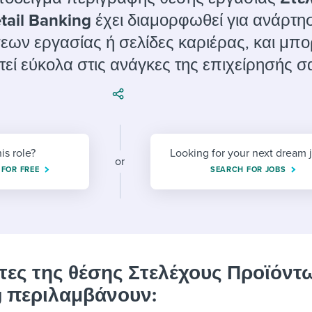
ing an employer brand
 Academy
and tricks for success.
ail Banking
έχει διαμορφωθεί για ανάρτη
e/employee experiences
Workable customer stories
εων εργασίας ή σελίδες καριέρας, και μπο
Workable customer stories
ί εύκολα στις ανάγκες της επιχείρησής σ
Workable customer stories
his role?
Looking for your next dream 
or
 FOR FREE
SEARCH FOR JOBS
τες της θέσης Στελέχους Προϊόντ
ng περιλαμβάνουν: