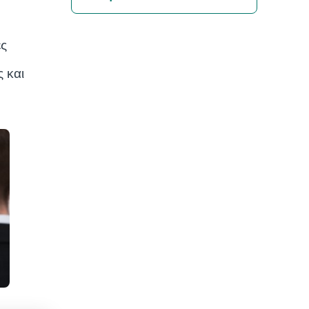
ες
 και