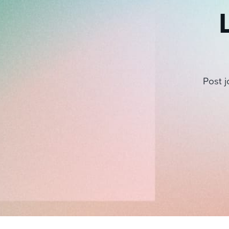
Post j