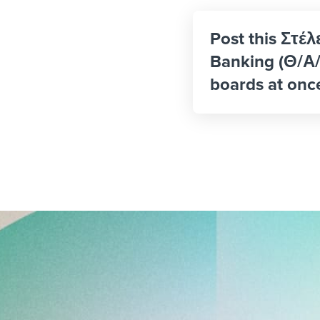
Post this Στέ
Banking (Θ/Α/
boards at onc