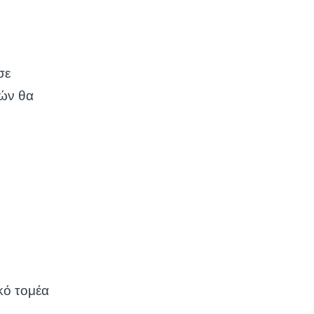
σε
τών θα
κό τομέα