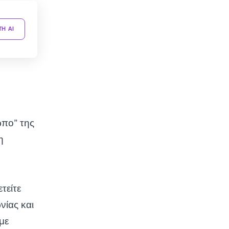
TH AI
ωπο” της
η
τείτε
νίας και
με