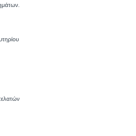
λημάτων.
υτηρίου
 πελατών