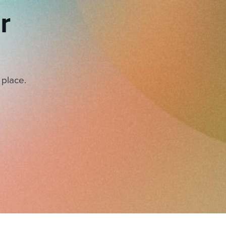
r
 place.