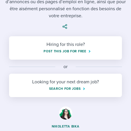
d’annonces ou des pages d’emploi en ligne, ainsi que pour
Job description templates
Evaluating candidates
I WANT TO LEARN ABOUT...
Workable customer stories
être aisément personnalisé en fonction des besoins de
Applying for a job
Interview question templates
votre entreprise.
Working together with others
Explore Workable
Interview process
Policy templates
Maintaining hiring pipelines
Request a demo
Pay & benefits
Onboarding checklists
Developing & retaining people
Hiring for this role?
POST THIS JOB FOR FREE
Career development
Start a free trial
Step-by-step tutorials
Ensuring compliance
Modern working life
Free ebooks & reports
or
Finding and attracting people
Overall career resources
HR terms
Establishing an employer brand
Looking for your next dream job?
SEARCH FOR JOBS
Workable Academy
Digitizing work processes
Candidate/employee experiences
NIKOLETTA BIKA