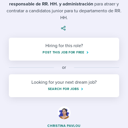
Job description templates
Evaluating candidates
I WANT TO LEARN ABOUT...
responsable de RR. HH. y administración
para atraer y
Workable customer stories
contratar a candidatos junior para tu departamento de RR.
Applying for a job
Interview question templates
Working together with others
Explore Workable
HH.
Interview process
Policy templates
Maintaining hiring pipelines
Request a demo
Pay & benefits
Onboarding checklists
Developing & retaining people
Hiring for this role?
Career development
Start a free trial
Step-by-step tutorials
Ensuring compliance
POST THIS JOB FOR FREE
Modern working life
Free ebooks & reports
Finding and attracting people
or
Overall career resources
HR terms
Establishing an employer brand
Looking for your next dream job?
SEARCH FOR JOBS
Workable Academy
Digitizing work processes
Candidate/employee experiences
CHRISTINA PAVLOU