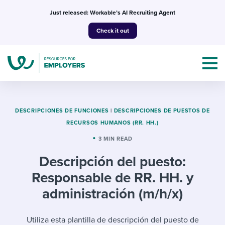
Skip
Just released: Workable’s AI Recruiting Agent
to
Check it out
content
DESCRIPCIONES DE FUNCIONES
|
DESCRIPCIONES DE PUESTOS DE
RECURSOS HUMANOS (RR. HH.)
Topics
3 MIN READ
Descripción del puesto:
Templates & Guides
Responsable de RR. HH. y
I’m a jobseeker
administración (m/h/x)
I NEED HELP WITH...
Mobilizing AI in my work
I WANT...
Attend webinars & events
Utiliza esta plantilla de descripción del puesto de