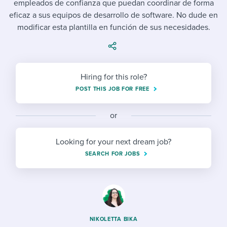
empleados de confianza que puedan coordinar de forma
Job description templates
Evaluating candidates
I WANT TO LEARN ABOUT...
Workable customer stories
eficaz a sus equipos de desarrollo de software. No dude en
Applying for a job
Interview question templates
modificar esta plantilla en función de sus necesidades.
Working together with others
Explore Workable
Interview process
Policy templates
Maintaining hiring pipelines
Request a demo
Pay & benefits
Onboarding checklists
Developing & retaining people
Hiring for this role?
POST THIS JOB FOR FREE
Career development
Start a free trial
Step-by-step tutorials
Ensuring compliance
Modern working life
Free ebooks & reports
or
Finding and attracting people
Overall career resources
HR terms
Establishing an employer brand
Looking for your next dream job?
SEARCH FOR JOBS
Workable Academy
Digitizing work processes
Candidate/employee experiences
NIKOLETTA BIKA