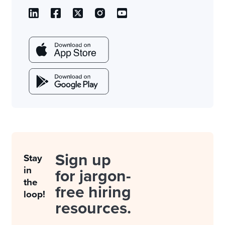
Sign up
Stay
in
for jargon-
the
free hiring
loop!
resources.