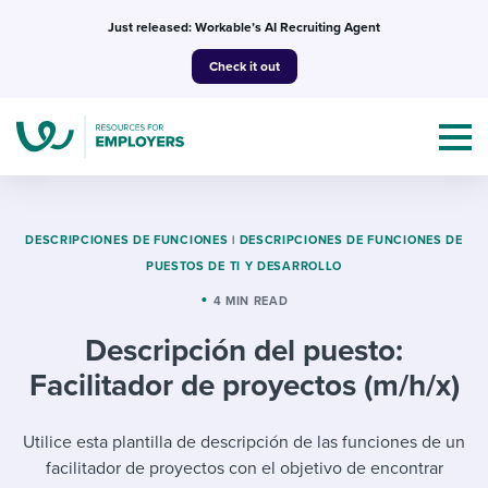
Skip
Just released: Workable’s AI Recruiting Agent
to
Check it out
content
DESCRIPCIONES DE FUNCIONES
|
DESCRIPCIONES DE FUNCIONES DE
PUESTOS DE TI Y DESARROLLO
Topics
4 MIN READ
Descripción del puesto:
Templates & Guides
Facilitador de proyectos (m/h/x)
I’m a jobseeker
I NEED HELP WITH...
Utilice esta plantilla de descripción de las funciones de un
Mobilizing AI in my work
I WANT...
Attend webinars & events
facilitador de proyectos con el objetivo de encontrar