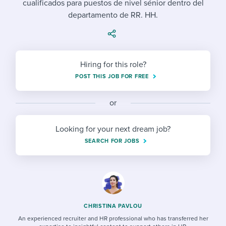
cualificados para puestos de nivel sénior dentro del
Job description templates
Evaluating candidates
I WANT TO LEARN ABOUT...
Workable customer stories
departamento de RR. HH.
Applying for a job
Interview question templates
Working together with others
Explore Workable
Interview process
Policy templates
Maintaining hiring pipelines
Request a demo
Hiring for this role?
Pay & benefits
Onboarding checklists
Developing & retaining people
POST THIS JOB FOR FREE
Career development
Start a free trial
Step-by-step tutorials
Ensuring compliance
or
Modern working life
Free ebooks & reports
Finding and attracting people
Looking for your next dream job?
Overall career resources
HR terms
Establishing an employer brand
SEARCH FOR JOBS
Workable Academy
Digitizing work processes
Candidate/employee experiences
CHRISTINA PAVLOU
An experienced recruiter and HR professional who has transferred her