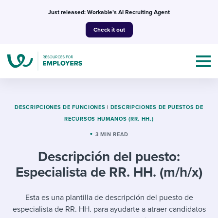
Skip
Just released: Workable’s AI Recruiting Agent
to
Check it out
content
DESCRIPCIONES DE FUNCIONES
|
DESCRIPCIONES DE PUESTOS DE
RECURSOS HUMANOS (RR. HH.)
Topics
3 MIN READ
Descripción del puesto:
Templates & Guides
Especialista de RR. HH. (m/h/x)
I’m a jobseeker
I NEED HELP WITH...
Esta es una plantilla de descripción del puesto de
Mobilizing AI in my work
I WANT...
Attend webinars & events
especialista de RR. HH. para ayudarte a atraer candidatos