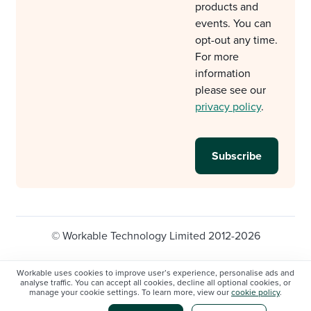
products and
events. You can
opt-out any time.
For more
information
please see our
privacy policy
.
© Workable Technology Limited 2012-2026
Legal
Privacy policy
Cookie Settings
Workable uses cookies to improve user’s experience, personalise ads and
analyse traffic. You can accept all cookies, decline all optional cookies, or
Do not sell/share my personal information
manage your cookie settings. To learn more, view our
cookie policy
.