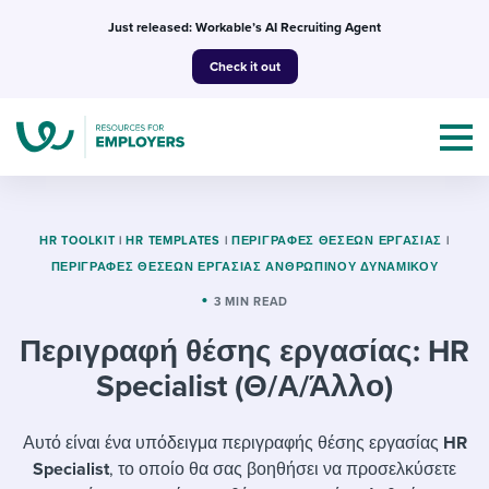
Skip
Just released: Workable’s AI Recruiting Agent
to
Check it out
content
HR TOOLKIT
|
HR TEMPLATES
|
ΠΕΡΙΓΡΑΦΈΣ ΘΈΣΕΩΝ ΕΡΓΑΣΊΑΣ
|
ΠΕΡΙΓΡΑΦΈΣ ΘΈΣΕΩΝ ΕΡΓΑΣΊΑΣ ΑΝΘΡΏΠΙΝΟΥ ΔΥΝΑΜΙΚΟΎ
Topics
3 MIN READ
Περιγραφή θέσης εργασίας: HR
Templates & Guides
Specialist (Θ/Α/Άλλο)
I’m a jobseeker
I NEED HELP WITH...
Αυτό είναι ένα υπόδειγμα περιγραφής θέσης εργασίας
HR
Mobilizing AI in my work
I WANT...
Attend webinars & events
Specialist
, το οποίο θα σας βοηθήσει να προσελκύσετε