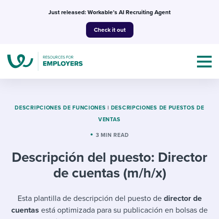
Skip
Just released: Workable’s AI Recruiting Agent
to
Check it out
content
DESCRIPCIONES DE FUNCIONES
|
DESCRIPCIONES DE PUESTOS DE
VENTAS
Topics
3 MIN READ
Descripción del puesto: Director
Templates & Guides
de cuentas (m/h/x)
I’m a jobseeker
I NEED HELP WITH...
Esta plantilla de descripción del puesto de
director de
Mobilizing AI in my work
I WANT...
Attend webinars & events
cuentas
está optimizada para su publicación en bolsas de