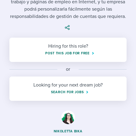
trabajo y páginas de empleo en Internet, y tu empresa
Job description templates
Evaluating candidates
I WANT TO LEARN ABOUT...
Workable customer stories
podrá personalizarla fácilmente según las
Applying for a job
Interview question templates
responsabilidades de gestión de cuentas que requiera.
Working together with others
Explore Workable
Interview process
Policy templates
Maintaining hiring pipelines
Request a demo
Pay & benefits
Onboarding checklists
Developing & retaining people
Hiring for this role?
POST THIS JOB FOR FREE
Career development
Start a free trial
Step-by-step tutorials
Ensuring compliance
Modern working life
Free ebooks & reports
or
Finding and attracting people
Overall career resources
HR terms
Establishing an employer brand
Looking for your next dream job?
SEARCH FOR JOBS
Workable Academy
Digitizing work processes
Candidate/employee experiences
NIKOLETTA BIKA